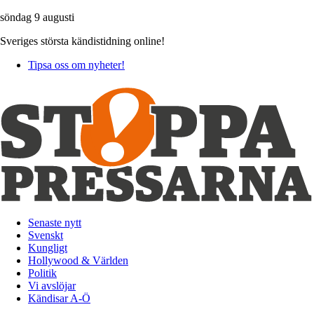
söndag 9 augusti
Sveriges största kändistidning online!
Tipsa oss om nyheter!
Senaste nytt
Svenskt
Kungligt
Hollywood & Världen
Politik
Vi avslöjar
Kändisar A-Ö