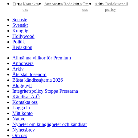
Tipsa
Kontakta
Annonsera
Redaktion
Om
Arkiv
Redaktionell
oss
oss
policy
Senaste
Svenskt
Kungligt
Hollywood
Politik
Redaktion
Allmänna villkor för Premium
Annonsera
Arkiv
Återställ lösenord
Bästa kändissajterna 2026
Bloggnytt
Integritetspolicy Stoppa Pressarna
Kändisar A-Ö
Kontakta oss
Logga in
Mitt konto
Native
Nyheter om kungligheter och kändisar
Nyhetsbrev
Om oss