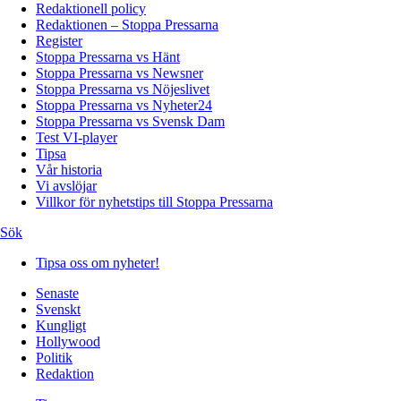
Redaktionell policy
Redaktionen – Stoppa Pressarna
Register
Stoppa Pressarna vs Hänt
Stoppa Pressarna vs Newsner
Stoppa Pressarna vs Nöjeslivet
Stoppa Pressarna vs Nyheter24
Stoppa Pressarna vs Svensk Dam
Test VI-player
Tipsa
Vår historia
Vi avslöjar
Villkor för nyhetstips till Stoppa Pressarna
Sök
Tipsa oss om nyheter!
Senaste
Svenskt
Kungligt
Hollywood
Politik
Redaktion