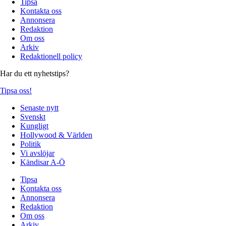
Tipsa
Kontakta oss
Annonsera
Redaktion
Om oss
Arkiv
Redaktionell policy
Har du ett nyhetstips?
Tipsa oss!
Senaste nytt
Svenskt
Kungligt
Hollywood & Världen
Politik
Vi avslöjar
Kändisar A-Ö
Tipsa
Kontakta oss
Annonsera
Redaktion
Om oss
Arkiv