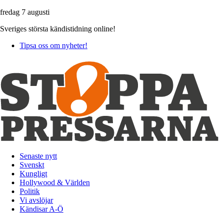
fredag 7 augusti
Sveriges största kändistidning online!
Tipsa oss om nyheter!
Senaste nytt
Svenskt
Kungligt
Hollywood & Världen
Politik
Vi avslöjar
Kändisar A-Ö