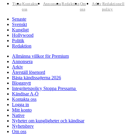
Tipsa
Kontakta
Annonsera
Redaktion
Om
Arkiv
Redaktionell
oss
oss
policy
Senaste
Svenskt
Kungligt
Hollywood
Politik
Redaktion
Allmänna villkor för Premium
Annonsera
Arkiv
Återställ lösenord
Bästa kändissajterna 2026
Bloggnytt
Integritetspolicy Stoppa Pressarna
Kändisar A-Ö
Kontakta oss
Logga in
Mitt konto
Native
Nyheter om kungligheter och kändisar
Nyhetsbrev
Om oss