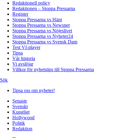
Redaktionell policy
Redaktionen – Stoppa Pressarna
Register
Stoppa Pressarna vs Hänt
Stoppa Pressarna vs Newsner
Stoppa Pressarna vs Nöjeslivet
Stoppa Pressarna vs Nyheter24
Stoppa Pressarna vs Svensk Dam
Test VI-player
Tipsa
Vår historia
Vi avslöjar
Villkor för nyhetstips till Stoppa Pressarna
Sök
Tipsa oss om nyheter!
Senaste
Svenskt
Kungligt
Hollywood
Politik
Redaktion