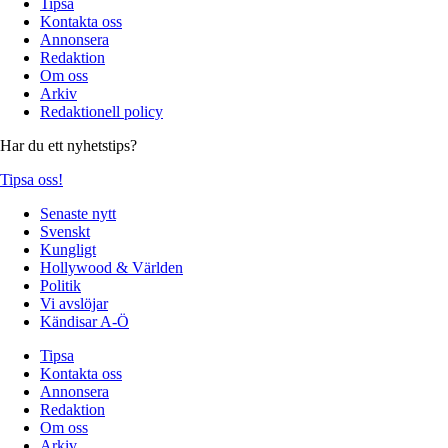
Tipsa
Kontakta oss
Annonsera
Redaktion
Om oss
Arkiv
Redaktionell policy
Har du ett nyhetstips?
Tipsa oss!
Senaste nytt
Svenskt
Kungligt
Hollywood & Världen
Politik
Vi avslöjar
Kändisar A-Ö
Tipsa
Kontakta oss
Annonsera
Redaktion
Om oss
Arkiv