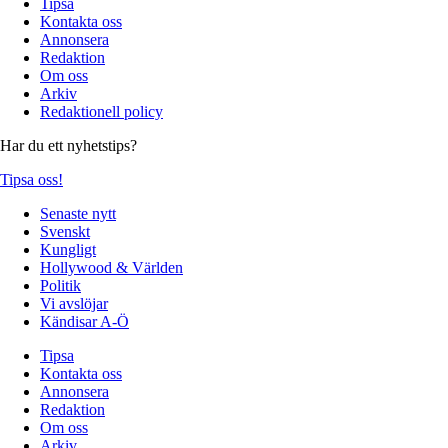
Tipsa
Kontakta oss
Annonsera
Redaktion
Om oss
Arkiv
Redaktionell policy
Har du ett nyhetstips?
Tipsa oss!
Senaste nytt
Svenskt
Kungligt
Hollywood & Världen
Politik
Vi avslöjar
Kändisar A-Ö
Tipsa
Kontakta oss
Annonsera
Redaktion
Om oss
Arkiv