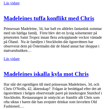
Läs vidare
Madeleines tuffa konflikt med Chris
Prinsessan Madeleine, 34, har haft en alldeles fantastisk sommar
med sin härliga familj. Först blev det en lyxig solsemester på
jetsetorten Saint Tropez innan flera avkopplande veckor väntade
på Öland. Nu är familjen i Stockholm där ögonvittnen har
observerat dem på Östermalm där de bland annat har shoppat i
matvarubutiken…
Läs vidare
Madeleines iskalla kyla mot Chris
Har står det egentligen till med prinsessan Madeleines, 34, och
Chris O'Neills, 42, äktenskap? Frågan är berättigad efter det att
ögonvittnen i helgen observerade paret på innekrogen Sturehof i
Stockholm. Restaurangen är omtyckt av framför allt Chris som
ofta siktas i baren där han avnjuter drinkar som favoriten Old
Fashioned.…