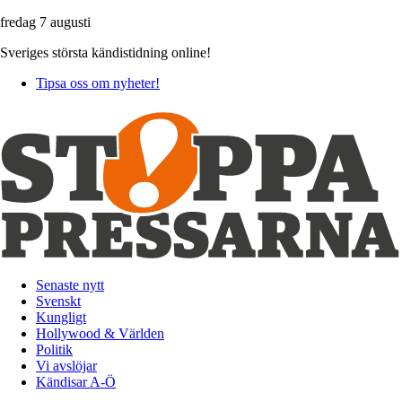
fredag 7 augusti
Sveriges största kändistidning online!
Tipsa oss om nyheter!
Senaste nytt
Svenskt
Kungligt
Hollywood & Världen
Politik
Vi avslöjar
Kändisar A-Ö