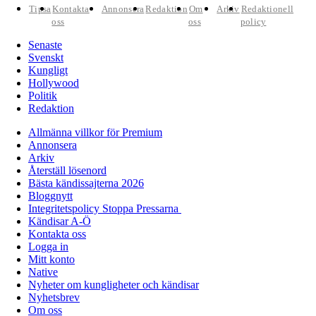
Tipsa
Kontakta
Annonsera
Redaktion
Om
Arkiv
Redaktionell
oss
oss
policy
Senaste
Svenskt
Kungligt
Hollywood
Politik
Redaktion
Allmänna villkor för Premium
Annonsera
Arkiv
Återställ lösenord
Bästa kändissajterna 2026
Bloggnytt
Integritetspolicy Stoppa Pressarna
Kändisar A-Ö
Kontakta oss
Logga in
Mitt konto
Native
Nyheter om kungligheter och kändisar
Nyhetsbrev
Om oss