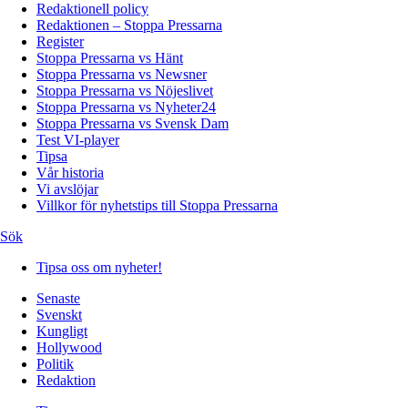
Redaktionell policy
Redaktionen – Stoppa Pressarna
Register
Stoppa Pressarna vs Hänt
Stoppa Pressarna vs Newsner
Stoppa Pressarna vs Nöjeslivet
Stoppa Pressarna vs Nyheter24
Stoppa Pressarna vs Svensk Dam
Test VI-player
Tipsa
Vår historia
Vi avslöjar
Villkor för nyhetstips till Stoppa Pressarna
Sök
Tipsa oss om nyheter!
Senaste
Svenskt
Kungligt
Hollywood
Politik
Redaktion