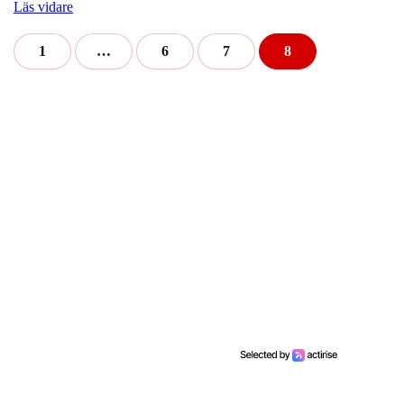
Läs vidare
1
…
6
7
8