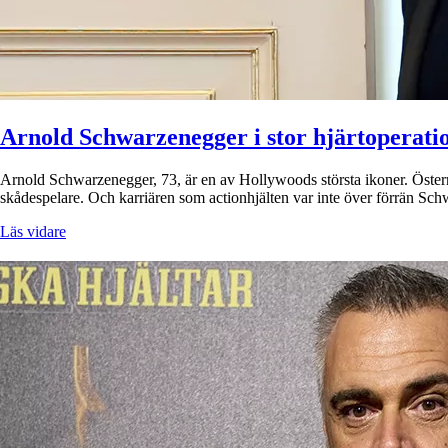
Arnold Schwarzenegger i stor hjärtoperati
Arnold Schwarzenegger, 73, är en av Hollywoods största ikoner. Österr
skådespelare. Och karriären som actionhjälten var inte över förrän Sc
Läs vidare