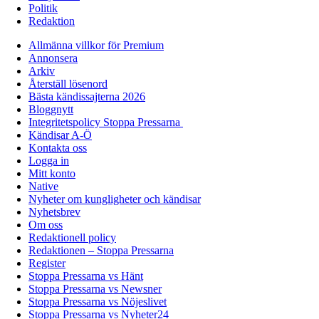
Politik
Redaktion
Allmänna villkor för Premium
Annonsera
Arkiv
Återställ lösenord
Bästa kändissajterna 2026
Bloggnytt
Integritetspolicy Stoppa Pressarna
Kändisar A-Ö
Kontakta oss
Logga in
Mitt konto
Native
Nyheter om kungligheter och kändisar
Nyhetsbrev
Om oss
Redaktionell policy
Redaktionen – Stoppa Pressarna
Register
Stoppa Pressarna vs Hänt
Stoppa Pressarna vs Newsner
Stoppa Pressarna vs Nöjeslivet
Stoppa Pressarna vs Nyheter24