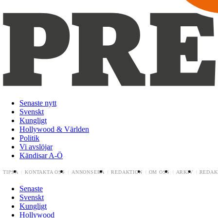
Senaste nytt
Svenskt
Kungligt
Hollywood & Världen
Politik
Vi avslöjar
Kändisar A-Ö
TIPSA
KONTAKTA OSS
ANNONSERA
REDAKTION
OM OSS
ARKIV
REDAK
Senaste
Svenskt
Kungligt
Hollywood