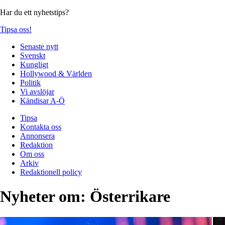
Har du ett nyhetstips?
Tipsa oss!
Senaste nytt
Svenskt
Kungligt
Hollywood & Världen
Politik
Vi avslöjar
Kändisar A-Ö
Tipsa
Kontakta oss
Annonsera
Redaktion
Om oss
Arkiv
Redaktionell policy
Nyheter om:
Österrikare