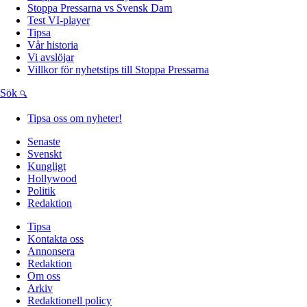
Stoppa Pressarna vs Svensk Dam
Test VI-player
Tipsa
Vår historia
Vi avslöjar
Villkor för nyhetstips till Stoppa Pressarna
Sök
Tipsa oss om nyheter!
Senaste
Svenskt
Kungligt
Hollywood
Politik
Redaktion
Tipsa
Kontakta oss
Annonsera
Redaktion
Om oss
Arkiv
Redaktionell policy