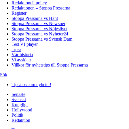
Redaktionell policy
Redaktionen – Stoppa Pressarna
Register
Stoppa Pressarna vs Hänt
Stoppa Pressarna vs Newsner
Stoppa Pressarna vs Nöjeslivet
Stoppa Pressarna vs Nyheter24
Stoppa Pressarna vs Svensk Dam
Test VI-player
Tipsa
Vår historia
Vi avslöjar
Villkor för nyhetstips till Stoppa Pressarna
Sök
Tipsa oss om nyheter!
Senaste
Svenskt
Kungligt
Hollywood
Politik
Redaktion