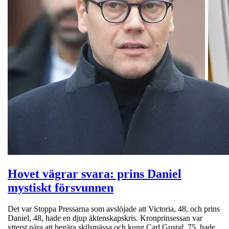
Hovet vägrar svara: prins Daniel
mystiskt försvunnen
Det var Stoppa Pressarna som avslöjade att Victoria, 48, och prins
Daniel, 48, hade en djup äktenskapskris. Kronprinsessan var
ytterst nära att begära skilsmässa och kung Carl Gustaf, 75, hade