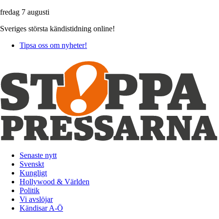
fredag 7 augusti
Sveriges största kändistidning online!
Tipsa oss om nyheter!
Senaste nytt
Svenskt
Kungligt
Hollywood & Världen
Politik
Vi avslöjar
Kändisar A-Ö