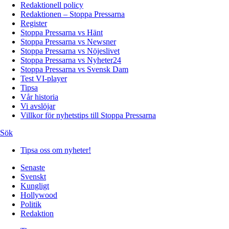
Redaktionell policy
Redaktionen – Stoppa Pressarna
Register
Stoppa Pressarna vs Hänt
Stoppa Pressarna vs Newsner
Stoppa Pressarna vs Nöjeslivet
Stoppa Pressarna vs Nyheter24
Stoppa Pressarna vs Svensk Dam
Test VI-player
Tipsa
Vår historia
Vi avslöjar
Villkor för nyhetstips till Stoppa Pressarna
Sök
Tipsa oss om nyheter!
Senaste
Svenskt
Kungligt
Hollywood
Politik
Redaktion