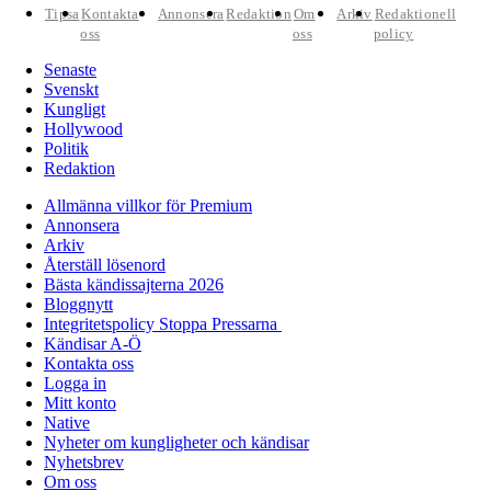
Tipsa
Kontakta
Annonsera
Redaktion
Om
Arkiv
Redaktionell
oss
oss
policy
Senaste
Svenskt
Kungligt
Hollywood
Politik
Redaktion
Allmänna villkor för Premium
Annonsera
Arkiv
Återställ lösenord
Bästa kändissajterna 2026
Bloggnytt
Integritetspolicy Stoppa Pressarna
Kändisar A-Ö
Kontakta oss
Logga in
Mitt konto
Native
Nyheter om kungligheter och kändisar
Nyhetsbrev
Om oss