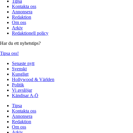
Tipsa
Kontakta oss
Annonsera
Redaktion
Om oss
Arkiv
Redaktionell policy
Har du ett nyhetstips?
Tipsa oss!
Senaste nytt
Svenskt
Kungligt
Hollywood & Världen
Politik
Vi avslöjar
Kändisar A-Ö
Tipsa
Kontakta oss
Annonsera
Redaktion
Om oss
Arkiv