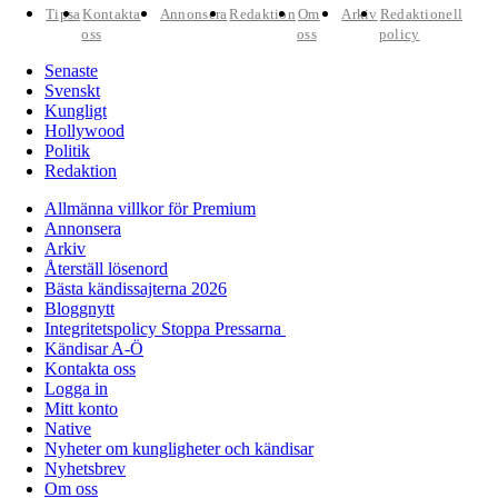
Tipsa
Kontakta
Annonsera
Redaktion
Om
Arkiv
Redaktionell
oss
oss
policy
Senaste
Svenskt
Kungligt
Hollywood
Politik
Redaktion
Allmänna villkor för Premium
Annonsera
Arkiv
Återställ lösenord
Bästa kändissajterna 2026
Bloggnytt
Integritetspolicy Stoppa Pressarna
Kändisar A-Ö
Kontakta oss
Logga in
Mitt konto
Native
Nyheter om kungligheter och kändisar
Nyhetsbrev
Om oss