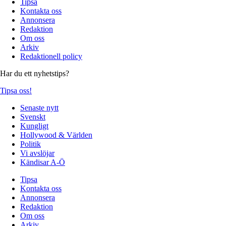
Tipsa
Kontakta oss
Annonsera
Redaktion
Om oss
Arkiv
Redaktionell policy
Har du ett nyhetstips?
Tipsa oss!
Senaste nytt
Svenskt
Kungligt
Hollywood & Världen
Politik
Vi avslöjar
Kändisar A-Ö
Tipsa
Kontakta oss
Annonsera
Redaktion
Om oss
Arkiv