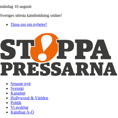
måndag 10 augusti
Sveriges största kändistidning online!
Tipsa oss om nyheter!
Senaste nytt
Svenskt
Kungligt
Hollywood & Världen
Politik
Vi avslöjar
Kändisar A-Ö