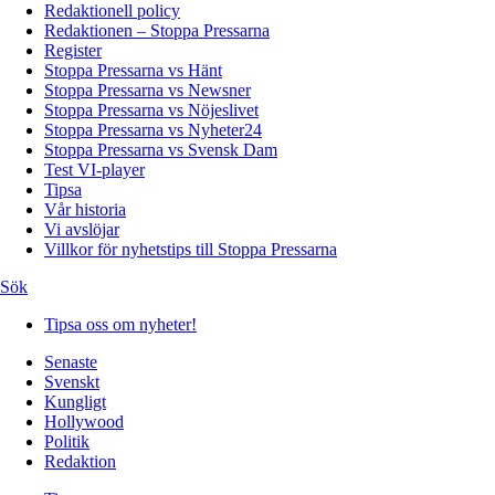
Redaktionell policy
Redaktionen – Stoppa Pressarna
Register
Stoppa Pressarna vs Hänt
Stoppa Pressarna vs Newsner
Stoppa Pressarna vs Nöjeslivet
Stoppa Pressarna vs Nyheter24
Stoppa Pressarna vs Svensk Dam
Test VI-player
Tipsa
Vår historia
Vi avslöjar
Villkor för nyhetstips till Stoppa Pressarna
Sök
Tipsa oss om nyheter!
Senaste
Svenskt
Kungligt
Hollywood
Politik
Redaktion