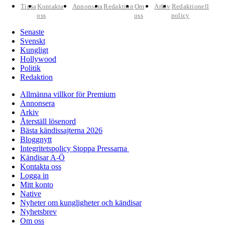
Tipsa
Kontakta
Annonsera
Redaktion
Om
Arkiv
Redaktionell
oss
oss
policy
Senaste
Svenskt
Kungligt
Hollywood
Politik
Redaktion
Allmänna villkor för Premium
Annonsera
Arkiv
Återställ lösenord
Bästa kändissajterna 2026
Bloggnytt
Integritetspolicy Stoppa Pressarna
Kändisar A-Ö
Kontakta oss
Logga in
Mitt konto
Native
Nyheter om kungligheter och kändisar
Nyhetsbrev
Om oss