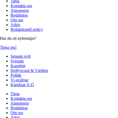
Tipsa
Kontakta oss
Annonsera
Redaktion
Om oss
Arkiv
Redaktionell policy
Har du ett nyhetstips?
Tipsa oss!
Senaste nytt
Svenskt
Kungligt
Hollywood & Världen
Politik
Vi avslöjar
Kändisar A-Ö
Tipsa
Kontakta oss
Annonsera
Redaktion
Om oss
Arkiv