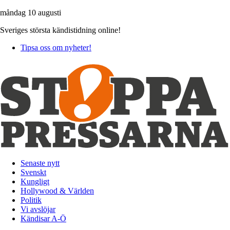
måndag 10 augusti
Sveriges största kändistidning online!
Tipsa oss om nyheter!
Senaste nytt
Svenskt
Kungligt
Hollywood & Världen
Politik
Vi avslöjar
Kändisar A-Ö