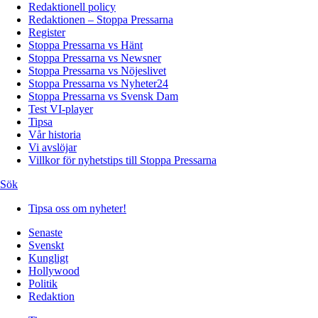
Redaktionell policy
Redaktionen – Stoppa Pressarna
Register
Stoppa Pressarna vs Hänt
Stoppa Pressarna vs Newsner
Stoppa Pressarna vs Nöjeslivet
Stoppa Pressarna vs Nyheter24
Stoppa Pressarna vs Svensk Dam
Test VI-player
Tipsa
Vår historia
Vi avslöjar
Villkor för nyhetstips till Stoppa Pressarna
Sök
Tipsa oss om nyheter!
Senaste
Svenskt
Kungligt
Hollywood
Politik
Redaktion