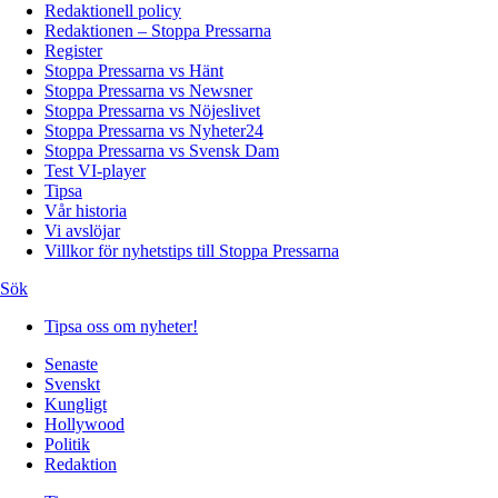
Redaktionell policy
Redaktionen – Stoppa Pressarna
Register
Stoppa Pressarna vs Hänt
Stoppa Pressarna vs Newsner
Stoppa Pressarna vs Nöjeslivet
Stoppa Pressarna vs Nyheter24
Stoppa Pressarna vs Svensk Dam
Test VI-player
Tipsa
Vår historia
Vi avslöjar
Villkor för nyhetstips till Stoppa Pressarna
Sök
Tipsa oss om nyheter!
Senaste
Svenskt
Kungligt
Hollywood
Politik
Redaktion