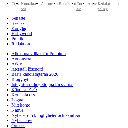
Tipsa
Kontakta
Annonsera
Redaktion
Om
Arkiv
Redaktionell
oss
oss
policy
Senaste
Svenskt
Kungligt
Hollywood
Politik
Redaktion
Allmänna villkor för Premium
Annonsera
Arkiv
Återställ lösenord
Bästa kändissajterna 2026
Bloggnytt
Integritetspolicy Stoppa Pressarna
Kändisar A-Ö
Kontakta oss
Logga in
Mitt konto
Native
Nyheter om kungligheter och kändisar
Nyhetsbrev
Om oss