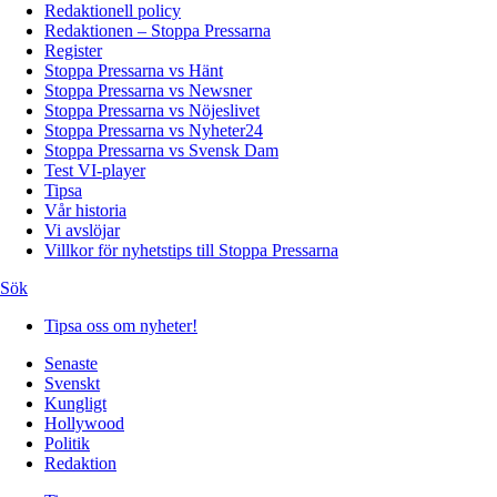
Redaktionell policy
Redaktionen – Stoppa Pressarna
Register
Stoppa Pressarna vs Hänt
Stoppa Pressarna vs Newsner
Stoppa Pressarna vs Nöjeslivet
Stoppa Pressarna vs Nyheter24
Stoppa Pressarna vs Svensk Dam
Test VI-player
Tipsa
Vår historia
Vi avslöjar
Villkor för nyhetstips till Stoppa Pressarna
Sök
Tipsa oss om nyheter!
Senaste
Svenskt
Kungligt
Hollywood
Politik
Redaktion