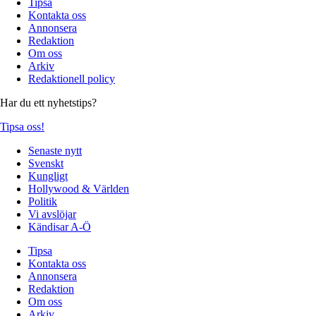
Tipsa
Kontakta oss
Annonsera
Redaktion
Om oss
Arkiv
Redaktionell policy
Har du ett nyhetstips?
Tipsa oss!
Senaste nytt
Svenskt
Kungligt
Hollywood & Världen
Politik
Vi avslöjar
Kändisar A-Ö
Tipsa
Kontakta oss
Annonsera
Redaktion
Om oss
Arkiv