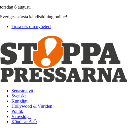
torsdag 6 augusti
Sveriges största kändistidning online!
Tipsa oss om nyheter!
Senaste nytt
Svenskt
Kungligt
Hollywood & Världen
Politik
Vi avslöjar
Kändisar A-Ö