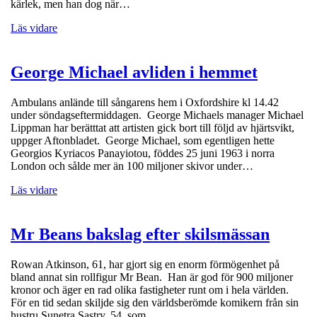
kärlek, men han dog när…
Läs vidare
George Michael avliden i hemmet
Ambulans anlände till sångarens hem i Oxfordshire kl 14.42
under söndagseftermiddagen. George Michaels manager Michael
Lippman har berätttat att artisten gick bort till följd av hjärtsvikt,
uppger Aftonbladet. George Michael, som egentligen hette
Georgios Kyriacos Panayiotou, föddes 25 juni 1963 i norra
London och sålde mer än 100 miljoner skivor under…
Läs vidare
Mr Beans bakslag efter skilsmässan
Rowan Atkinson, 61, har gjort sig en enorm förmögenhet på
bland annat sin rollfigur Mr Bean. Han är god för 900 miljoner
kronor och äger en rad olika fastigheter runt om i hela världen.
För en tid sedan skiljde sig den världsberömde komikern från sin
hustru Sunetra Sastry, 54, som…