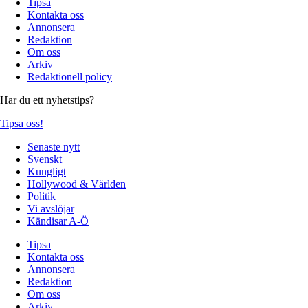
Tipsa
Kontakta oss
Annonsera
Redaktion
Om oss
Arkiv
Redaktionell policy
Har du ett nyhetstips?
Tipsa oss!
Senaste nytt
Svenskt
Kungligt
Hollywood & Världen
Politik
Vi avslöjar
Kändisar A-Ö
Tipsa
Kontakta oss
Annonsera
Redaktion
Om oss
Arkiv