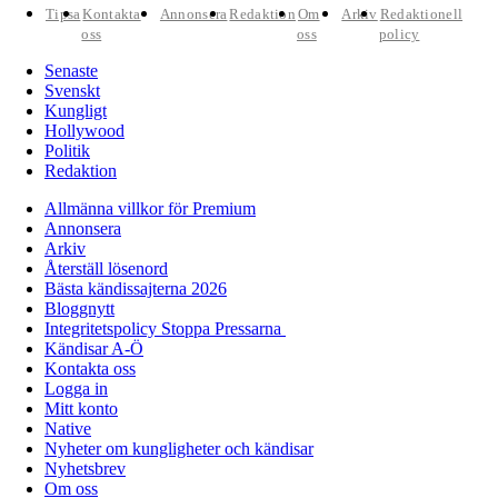
Tipsa
Kontakta
Annonsera
Redaktion
Om
Arkiv
Redaktionell
oss
oss
policy
Senaste
Svenskt
Kungligt
Hollywood
Politik
Redaktion
Allmänna villkor för Premium
Annonsera
Arkiv
Återställ lösenord
Bästa kändissajterna 2026
Bloggnytt
Integritetspolicy Stoppa Pressarna
Kändisar A-Ö
Kontakta oss
Logga in
Mitt konto
Native
Nyheter om kungligheter och kändisar
Nyhetsbrev
Om oss