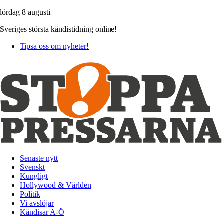
lördag 8 augusti
Sveriges största kändistidning online!
Tipsa oss om nyheter!
Senaste nytt
Svenskt
Kungligt
Hollywood & Världen
Politik
Vi avslöjar
Kändisar A-Ö