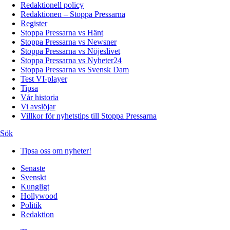
Redaktionell policy
Redaktionen – Stoppa Pressarna
Register
Stoppa Pressarna vs Hänt
Stoppa Pressarna vs Newsner
Stoppa Pressarna vs Nöjeslivet
Stoppa Pressarna vs Nyheter24
Stoppa Pressarna vs Svensk Dam
Test VI-player
Tipsa
Vår historia
Vi avslöjar
Villkor för nyhetstips till Stoppa Pressarna
Sök
Tipsa oss om nyheter!
Senaste
Svenskt
Kungligt
Hollywood
Politik
Redaktion