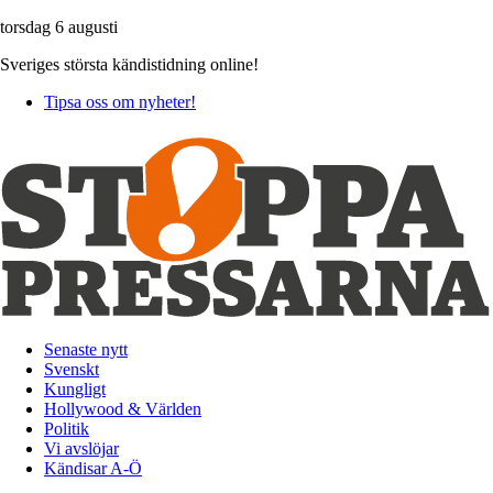
torsdag 6 augusti
Sveriges största kändistidning online!
Tipsa oss om nyheter!
Senaste nytt
Svenskt
Kungligt
Hollywood & Världen
Politik
Vi avslöjar
Kändisar A-Ö