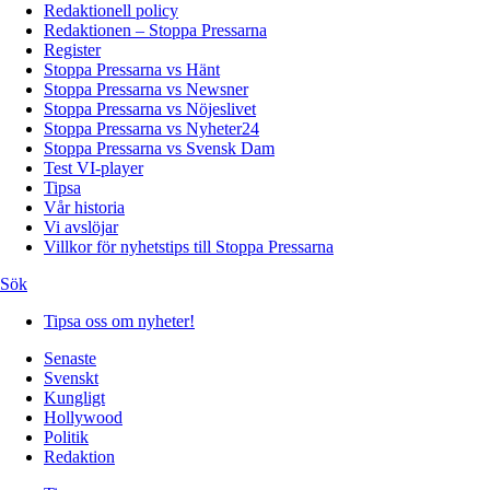
Redaktionell policy
Redaktionen – Stoppa Pressarna
Register
Stoppa Pressarna vs Hänt
Stoppa Pressarna vs Newsner
Stoppa Pressarna vs Nöjeslivet
Stoppa Pressarna vs Nyheter24
Stoppa Pressarna vs Svensk Dam
Test VI-player
Tipsa
Vår historia
Vi avslöjar
Villkor för nyhetstips till Stoppa Pressarna
Sök
Tipsa oss om nyheter!
Senaste
Svenskt
Kungligt
Hollywood
Politik
Redaktion