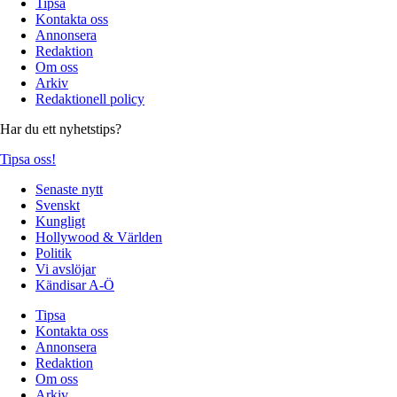
Tipsa
Kontakta oss
Annonsera
Redaktion
Om oss
Arkiv
Redaktionell policy
Har du ett nyhetstips?
Tipsa oss!
Senaste nytt
Svenskt
Kungligt
Hollywood & Världen
Politik
Vi avslöjar
Kändisar A-Ö
Tipsa
Kontakta oss
Annonsera
Redaktion
Om oss
Arkiv