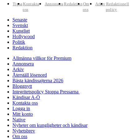
Tipsa
Kontakta
Annonsera
Redaktion
Om
Arkiv
Redaktionell
oss
oss
policy
Senaste
Svenskt
Kungligt
Hollywood
Politik
Redaktion
Allmänna villkor för Premium
Annonsera
Arkiv
Återställ lösenord
Bästa kändissajterna 2026
Bloggnytt
Integritetspolicy Stoppa Pressarna
Kändisar A-Ö
Kontakta oss
Logga in
Mitt konto
Native
Nyheter om kungligheter och kändisar
Nyhetsbrev
Om oss