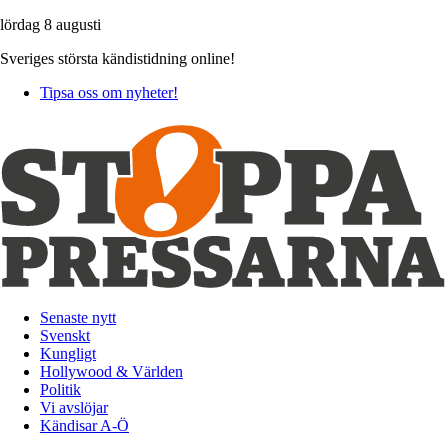
lördag 8 augusti
Sveriges största kändistidning online!
Tipsa oss om nyheter!
Senaste nytt
Svenskt
Kungligt
Hollywood & Världen
Politik
Vi avslöjar
Kändisar A-Ö