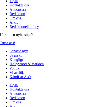
Tipsa
Kontakta oss
Annonsera
Redaktion
Om oss
Arkiv
Redaktionell policy
Har du ett nyhetstips?
Tipsa oss!
Senaste nytt
Svenskt
Kungligt
Hollywood & Världen
Politik
Vi avslöjar
Kändisar A-Ö
Tipsa
Kontakta oss
Annonsera
Redaktion
Om oss
Arkiv