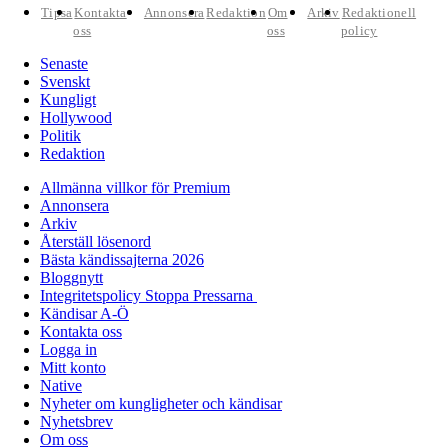
Tipsa
Kontakta
Annonsera
Redaktion
Om
Arkiv
Redaktionell
oss
oss
policy
Senaste
Svenskt
Kungligt
Hollywood
Politik
Redaktion
Allmänna villkor för Premium
Annonsera
Arkiv
Återställ lösenord
Bästa kändissajterna 2026
Bloggnytt
Integritetspolicy Stoppa Pressarna
Kändisar A-Ö
Kontakta oss
Logga in
Mitt konto
Native
Nyheter om kungligheter och kändisar
Nyhetsbrev
Om oss