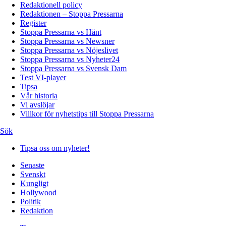
Redaktionell policy
Redaktionen – Stoppa Pressarna
Register
Stoppa Pressarna vs Hänt
Stoppa Pressarna vs Newsner
Stoppa Pressarna vs Nöjeslivet
Stoppa Pressarna vs Nyheter24
Stoppa Pressarna vs Svensk Dam
Test VI-player
Tipsa
Vår historia
Vi avslöjar
Villkor för nyhetstips till Stoppa Pressarna
Sök
Tipsa oss om nyheter!
Senaste
Svenskt
Kungligt
Hollywood
Politik
Redaktion