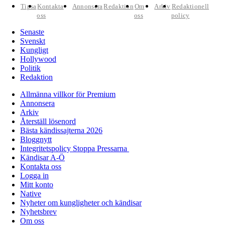
Tipsa
Kontakta
Annonsera
Redaktion
Om
Arkiv
Redaktionell
oss
oss
policy
Senaste
Svenskt
Kungligt
Hollywood
Politik
Redaktion
Allmänna villkor för Premium
Annonsera
Arkiv
Återställ lösenord
Bästa kändissajterna 2026
Bloggnytt
Integritetspolicy Stoppa Pressarna
Kändisar A-Ö
Kontakta oss
Logga in
Mitt konto
Native
Nyheter om kungligheter och kändisar
Nyhetsbrev
Om oss