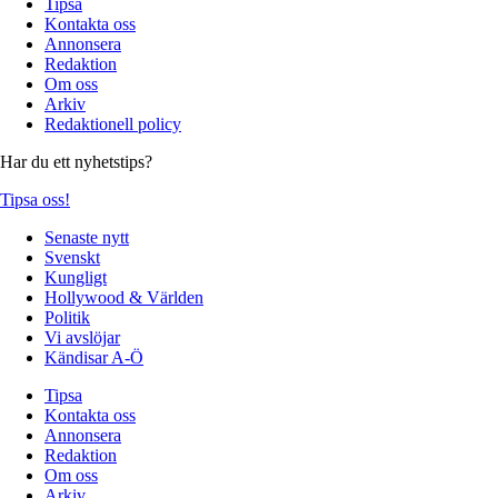
Tipsa
Kontakta oss
Annonsera
Redaktion
Om oss
Arkiv
Redaktionell policy
Har du ett nyhetstips?
Tipsa oss!
Senaste nytt
Svenskt
Kungligt
Hollywood & Världen
Politik
Vi avslöjar
Kändisar A-Ö
Tipsa
Kontakta oss
Annonsera
Redaktion
Om oss
Arkiv