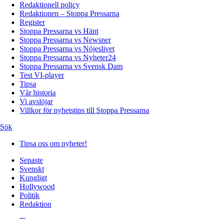
Redaktionell policy
Redaktionen – Stoppa Pressarna
Register
Stoppa Pressarna vs Hänt
Stoppa Pressarna vs Newsner
Stoppa Pressarna vs Nöjeslivet
Stoppa Pressarna vs Nyheter24
Stoppa Pressarna vs Svensk Dam
Test VI-player
Tipsa
Vår historia
Vi avslöjar
Villkor för nyhetstips till Stoppa Pressarna
Sök
Tipsa oss om nyheter!
Senaste
Svenskt
Kungligt
Hollywood
Politik
Redaktion