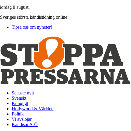
lördag 8 augusti
Sveriges största kändistidning online!
Tipsa oss om nyheter!
Senaste nytt
Svenskt
Kungligt
Hollywood & Världen
Politik
Vi avslöjar
Kändisar A-Ö