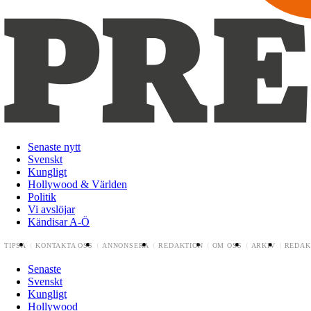
Senaste nytt
Svenskt
Kungligt
Hollywood & Världen
Politik
Vi avslöjar
Kändisar A-Ö
TIPSA
KONTAKTA OSS
ANNONSERA
REDAKTION
OM OSS
ARKIV
REDAK
Senaste
Svenskt
Kungligt
Hollywood