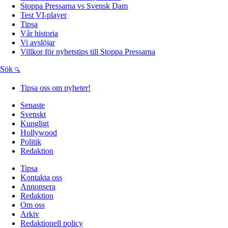
Stoppa Pressarna vs Svensk Dam
Test VI-player
Tipsa
Vår historia
Vi avslöjar
Villkor för nyhetstips till Stoppa Pressarna
Sök
Tipsa oss om nyheter!
Senaste
Svenskt
Kungligt
Hollywood
Politik
Redaktion
Tipsa
Kontakta oss
Annonsera
Redaktion
Om oss
Arkiv
Redaktionell policy