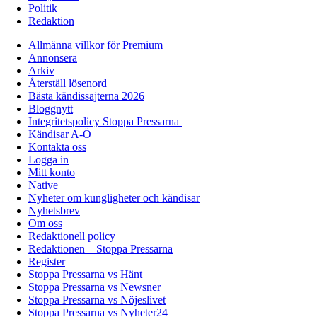
Politik
Redaktion
Allmänna villkor för Premium
Annonsera
Arkiv
Återställ lösenord
Bästa kändissajterna 2026
Bloggnytt
Integritetspolicy Stoppa Pressarna
Kändisar A-Ö
Kontakta oss
Logga in
Mitt konto
Native
Nyheter om kungligheter och kändisar
Nyhetsbrev
Om oss
Redaktionell policy
Redaktionen – Stoppa Pressarna
Register
Stoppa Pressarna vs Hänt
Stoppa Pressarna vs Newsner
Stoppa Pressarna vs Nöjeslivet
Stoppa Pressarna vs Nyheter24