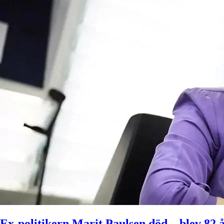
Ex-politikern Marit Paulsen död – blev 82