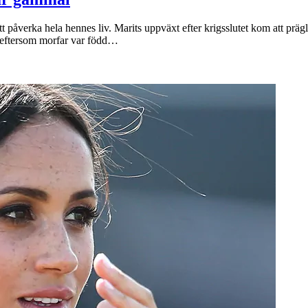
 påverka hela hennes liv. Marits uppväxt efter krigsslutet kom att präg
, eftersom morfar var född…