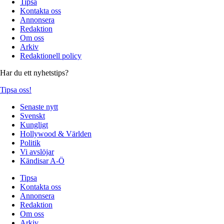
Tipsa
Kontakta oss
Annonsera
Redaktion
Om oss
Arkiv
Redaktionell policy
Har du ett nyhetstips?
Tipsa oss!
Senaste nytt
Svenskt
Kungligt
Hollywood & Världen
Politik
Vi avslöjar
Kändisar A-Ö
Tipsa
Kontakta oss
Annonsera
Redaktion
Om oss
Arkiv