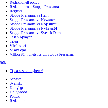
Redaktionell policy
Redaktionen – Stoppa Pressarna
Register
Stoppa Pressarna vs Hänt
Stoppa Pressarna vs Newsner
Stoppa Pressarna vs Nöjeslivet
Stoppa Pressarna vs Nyheter24
Stoppa Pressarna vs Svensk Dam
Test VI-player
Tipsa
Vår historia
Vi avslöjar
Villkor för nyhetstips till Stoppa Pressarna
Sök
Tipsa oss om nyheter!
Senaste
Svenskt
Kungligt
Hollywood
Politik
Redaktion