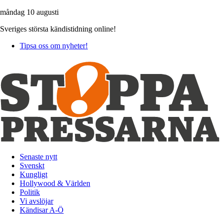
måndag 10 augusti
Sveriges största kändistidning online!
Tipsa oss om nyheter!
Senaste nytt
Svenskt
Kungligt
Hollywood & Världen
Politik
Vi avslöjar
Kändisar A-Ö