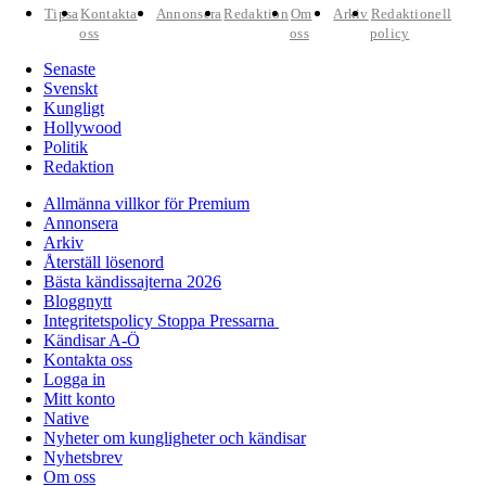
Tipsa
Kontakta
Annonsera
Redaktion
Om
Arkiv
Redaktionell
oss
oss
policy
Senaste
Svenskt
Kungligt
Hollywood
Politik
Redaktion
Allmänna villkor för Premium
Annonsera
Arkiv
Återställ lösenord
Bästa kändissajterna 2026
Bloggnytt
Integritetspolicy Stoppa Pressarna
Kändisar A-Ö
Kontakta oss
Logga in
Mitt konto
Native
Nyheter om kungligheter och kändisar
Nyhetsbrev
Om oss