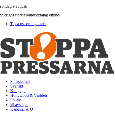
söndag 9 augusti
Sveriges största kändistidning online!
Tipsa oss om nyheter!
Senaste nytt
Svenskt
Kungligt
Hollywood & Världen
Politik
Vi avslöjar
Kändisar A-Ö