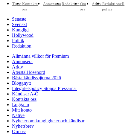
Tipsa
Kontakta
Annonsera
Redaktion
Om
Arkiv
Redaktionell
oss
oss
policy
Senaste
Svenskt
Kungligt
Hollywood
Politik
Redaktion
Allmänna villkor för Premium
Annonsera
Arkiv
Återställ lösenord
Bästa kändissajterna 2026
Bloggnytt
Integritetspolicy Stoppa Pressarna
Kändisar A-Ö
Kontakta oss
Logga in
Mitt konto
Native
Nyheter om kungligheter och kändisar
Nyhetsbrev
Om oss