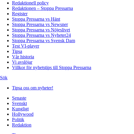
Redaktionell policy
Redaktionen – Stoppa Pressarna
Register
Stoppa Pressarna vs Hänt
Stoppa Pressarna vs Newsner
Stoppa Pressarna vs Nöjeslivet
Stoppa Pressarna vs Nyheter24
Stoppa Pressarna vs Svensk Dam
Test VI-player
Tipsa
Vår historia
Vi avslöjar
Villkor för nyhetstips till Stoppa Pressarna
Sök
Tipsa oss om nyheter!
Senaste
Svenskt
Kungligt
Hollywood
Politik
Redaktion