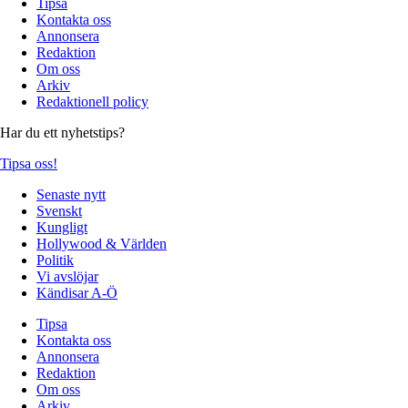
Tipsa
Kontakta oss
Annonsera
Redaktion
Om oss
Arkiv
Redaktionell policy
Har du ett nyhetstips?
Tipsa oss!
Senaste nytt
Svenskt
Kungligt
Hollywood & Världen
Politik
Vi avslöjar
Kändisar A-Ö
Tipsa
Kontakta oss
Annonsera
Redaktion
Om oss
Arkiv