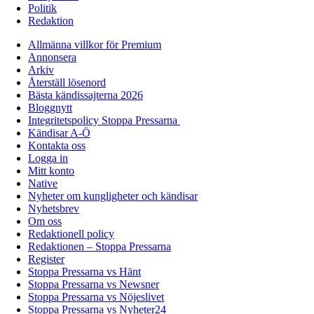
Politik
Redaktion
Allmänna villkor för Premium
Annonsera
Arkiv
Återställ lösenord
Bästa kändissajterna 2026
Bloggnytt
Integritetspolicy Stoppa Pressarna
Kändisar A-Ö
Kontakta oss
Logga in
Mitt konto
Native
Nyheter om kungligheter och kändisar
Nyhetsbrev
Om oss
Redaktionell policy
Redaktionen – Stoppa Pressarna
Register
Stoppa Pressarna vs Hänt
Stoppa Pressarna vs Newsner
Stoppa Pressarna vs Nöjeslivet
Stoppa Pressarna vs Nyheter24