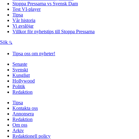
Stoppa Pressarna vs Svensk Dam
Test VI-player
Tipsa
Vår historia
Vi avslöjar
Villkor för nyhetstips till Stoppa Pressarna
Sök
Tipsa oss om nyheter!
Senaste
Svenskt
Kungligt
Hollywood
Politik
Redaktion
Tipsa
Kontakta oss
Annonsera
Redaktion
Om oss
Arkiv
Redaktionell policy