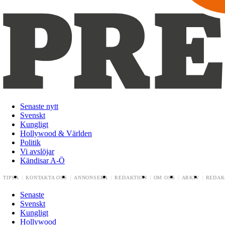
Senaste nytt
Svenskt
Kungligt
Hollywood & Världen
Politik
Vi avslöjar
Kändisar A-Ö
TIPSA
KONTAKTA OSS
ANNONSERA
REDAKTION
OM OSS
ARKIV
REDAK
Senaste
Svenskt
Kungligt
Hollywood