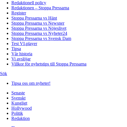
Redaktionell policy
Redaktionen – Stoppa Pressarna
Register
Stoppa Pressarna vs Hänt
Stoppa Pressarna vs Newsner
Stoppa Pressarna vs Nöjeslivet
Stoppa Pressarna vs Nyheter24
Stoppa Pressarna vs Svensk Dam
Test VI-player
Tipsa
Vår historia
Vi avslöjar
Villkor för nyhetstips till Stoppa Pressarna
Sök
Tipsa oss om nyheter!
Senaste
Svenskt
Kungligt
Hollywood
Politik
Redaktion