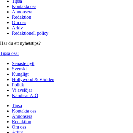
Tipsa
Kontakta oss
Annonsera
Redaktion
Om oss
Arkiv
Redaktionell policy
Har du ett nyhetstips?
Tipsa oss!
Senaste nytt
Svenskt
Kungligt
Hollywood & Världen
Politik
Vi avslöjar
Kändisar A-Ö
Tipsa
Kontakta oss
Annonsera
Redaktion
Om oss
Arkiv