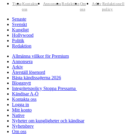
Tipsa
Kontakta
Annonsera
Redaktion
Om
Arkiv
Redaktionell
oss
oss
policy
Senaste
Svenskt
Kungligt
Hollywood
Politik
Redaktion
Allmänna villkor för Premium
Annonsera
Arkiv
Återställ lösenord
Bästa kändissajterna 2026
Bloggnytt
Integritetspolicy Stoppa Pressarna
Kändisar A-Ö
Kontakta oss
Logga in
Mitt konto
Native
Nyheter om kungligheter och kändisar
Nyhetsbrev
Om oss