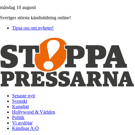
måndag 10 augusti
Sveriges största kändistidning online!
Tipsa oss om nyheter!
Senaste nytt
Svenskt
Kungligt
Hollywood & Världen
Politik
Vi avslöjar
Kändisar A-Ö