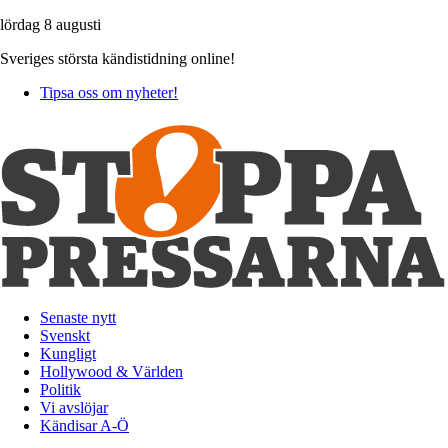
lördag 8 augusti
Sveriges största kändistidning online!
Tipsa oss om nyheter!
Senaste nytt
Svenskt
Kungligt
Hollywood & Världen
Politik
Vi avslöjar
Kändisar A-Ö