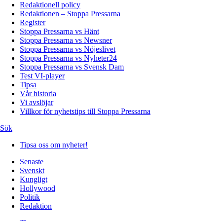
Redaktionell policy
Redaktionen – Stoppa Pressarna
Register
Stoppa Pressarna vs Hänt
Stoppa Pressarna vs Newsner
Stoppa Pressarna vs Nöjeslivet
Stoppa Pressarna vs Nyheter24
Stoppa Pressarna vs Svensk Dam
Test VI-player
Tipsa
Vår historia
Vi avslöjar
Villkor för nyhetstips till Stoppa Pressarna
Sök
Tipsa oss om nyheter!
Senaste
Svenskt
Kungligt
Hollywood
Politik
Redaktion