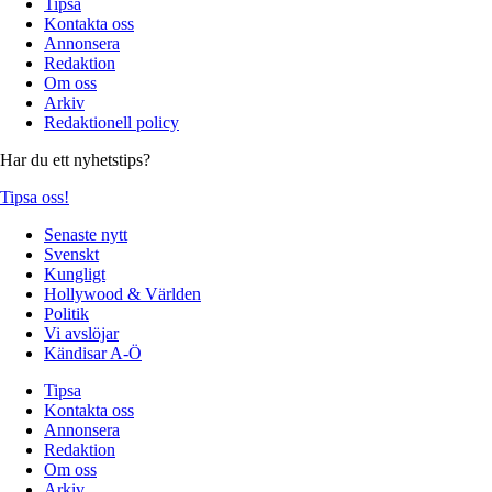
Tipsa
Kontakta oss
Annonsera
Redaktion
Om oss
Arkiv
Redaktionell policy
Har du ett nyhetstips?
Tipsa oss!
Senaste nytt
Svenskt
Kungligt
Hollywood & Världen
Politik
Vi avslöjar
Kändisar A-Ö
Tipsa
Kontakta oss
Annonsera
Redaktion
Om oss
Arkiv