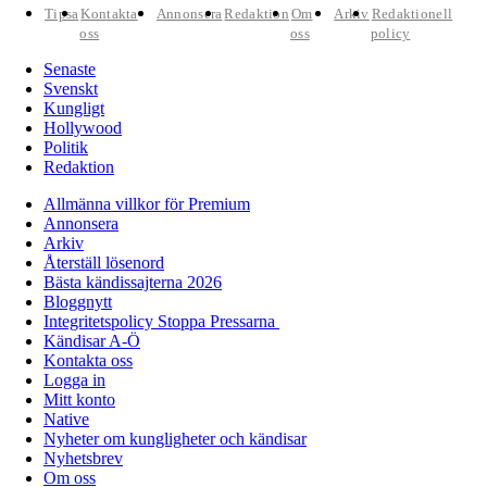
Tipsa
Kontakta
Annonsera
Redaktion
Om
Arkiv
Redaktionell
oss
oss
policy
Senaste
Svenskt
Kungligt
Hollywood
Politik
Redaktion
Allmänna villkor för Premium
Annonsera
Arkiv
Återställ lösenord
Bästa kändissajterna 2026
Bloggnytt
Integritetspolicy Stoppa Pressarna
Kändisar A-Ö
Kontakta oss
Logga in
Mitt konto
Native
Nyheter om kungligheter och kändisar
Nyhetsbrev
Om oss