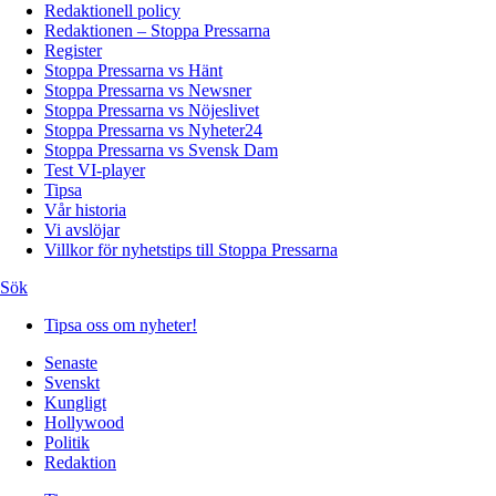
Redaktionell policy
Redaktionen – Stoppa Pressarna
Register
Stoppa Pressarna vs Hänt
Stoppa Pressarna vs Newsner
Stoppa Pressarna vs Nöjeslivet
Stoppa Pressarna vs Nyheter24
Stoppa Pressarna vs Svensk Dam
Test VI-player
Tipsa
Vår historia
Vi avslöjar
Villkor för nyhetstips till Stoppa Pressarna
Sök
Tipsa oss om nyheter!
Senaste
Svenskt
Kungligt
Hollywood
Politik
Redaktion