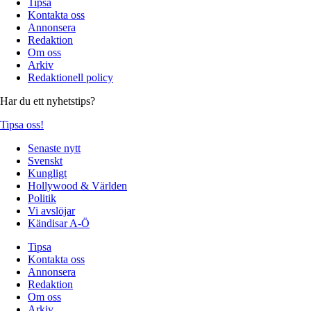
Tipsa
Kontakta oss
Annonsera
Redaktion
Om oss
Arkiv
Redaktionell policy
Har du ett nyhetstips?
Tipsa oss!
Senaste nytt
Svenskt
Kungligt
Hollywood & Världen
Politik
Vi avslöjar
Kändisar A-Ö
Tipsa
Kontakta oss
Annonsera
Redaktion
Om oss
Arkiv