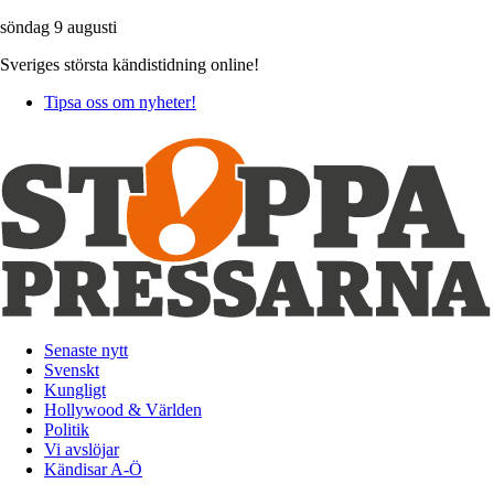
söndag 9 augusti
Sveriges största kändistidning online!
Tipsa oss om nyheter!
Senaste nytt
Svenskt
Kungligt
Hollywood & Världen
Politik
Vi avslöjar
Kändisar A-Ö