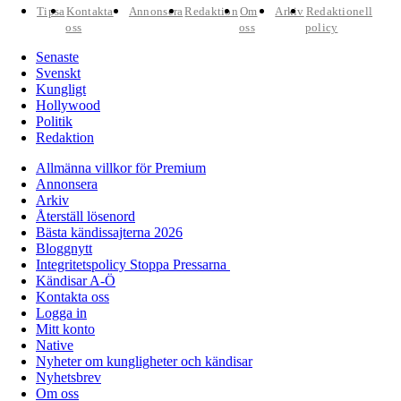
Tipsa
Kontakta
Annonsera
Redaktion
Om
Arkiv
Redaktionell
oss
oss
policy
Senaste
Svenskt
Kungligt
Hollywood
Politik
Redaktion
Allmänna villkor för Premium
Annonsera
Arkiv
Återställ lösenord
Bästa kändissajterna 2026
Bloggnytt
Integritetspolicy Stoppa Pressarna
Kändisar A-Ö
Kontakta oss
Logga in
Mitt konto
Native
Nyheter om kungligheter och kändisar
Nyhetsbrev
Om oss