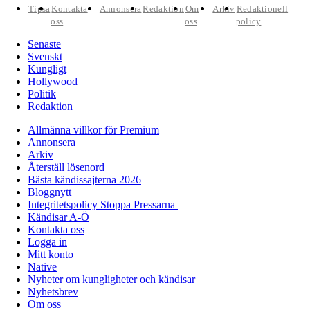
Tipsa
Kontakta
Annonsera
Redaktion
Om
Arkiv
Redaktionell
oss
oss
policy
Senaste
Svenskt
Kungligt
Hollywood
Politik
Redaktion
Allmänna villkor för Premium
Annonsera
Arkiv
Återställ lösenord
Bästa kändissajterna 2026
Bloggnytt
Integritetspolicy Stoppa Pressarna
Kändisar A-Ö
Kontakta oss
Logga in
Mitt konto
Native
Nyheter om kungligheter och kändisar
Nyhetsbrev
Om oss