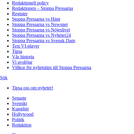
Redaktionell policy
Redaktionen – Stoppa Pressarna
Register
Stoppa Pressarna vs Hänt
Stoppa Pressarna vs Newsner
Stoppa Pressarna vs Nöjeslivet
Stoppa Pressarna vs Nyheter24
Stoppa Pressarna vs Svensk Dam
Test VI-player
Tipsa
Vår historia
Vi avslöjar
Villkor för nyhetstips till Stoppa Pressarna
Sök
Tipsa oss om nyheter!
Senaste
Svenskt
Kungligt
Hollywood
Politik
Redaktion