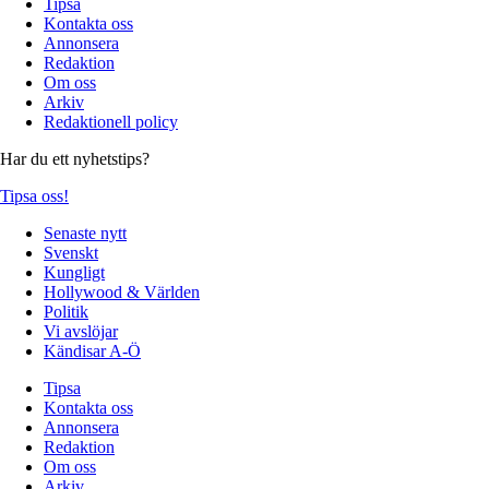
Tipsa
Kontakta oss
Annonsera
Redaktion
Om oss
Arkiv
Redaktionell policy
Har du ett nyhetstips?
Tipsa oss!
Senaste nytt
Svenskt
Kungligt
Hollywood & Världen
Politik
Vi avslöjar
Kändisar A-Ö
Tipsa
Kontakta oss
Annonsera
Redaktion
Om oss
Arkiv