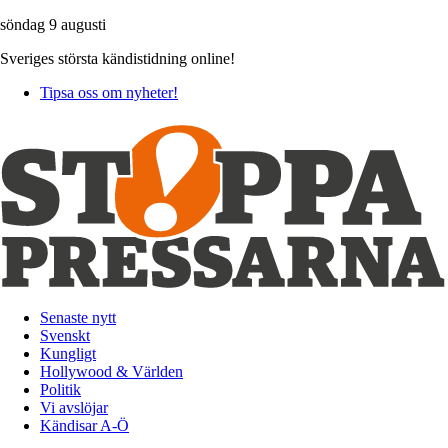
söndag 9 augusti
Sveriges största kändistidning online!
Tipsa oss om nyheter!
Senaste nytt
Svenskt
Kungligt
Hollywood & Världen
Politik
Vi avslöjar
Kändisar A-Ö