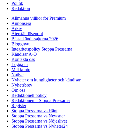
Politik
Redaktion
Allmänna villkor för Premium
Annonsera
Arkiv
Återställ lösenord
Bästa kändissajterna 2026
Bloggnytt
Integritetspolicy Stoppa Pressarna
Kändisar A-Ö
Kontakta oss
Logga in
Mitt konto
Native
Nyheter om kungligheter och kändisar
Nyhetsbrev
Om oss
Redaktionell policy
Redaktionen – Stoppa Pressarna
Register
Stoppa Pressarna vs Hänt
Stoppa Pressarna vs Newsner
Stoppa Pressarna vs Nöjeslivet
Stoppa Pressarna vs Nyheter24