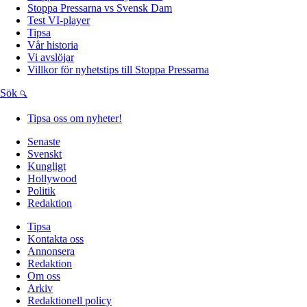
Stoppa Pressarna vs Svensk Dam
Test VI-player
Tipsa
Vår historia
Vi avslöjar
Villkor för nyhetstips till Stoppa Pressarna
Sök
Tipsa oss om nyheter!
Senaste
Svenskt
Kungligt
Hollywood
Politik
Redaktion
Tipsa
Kontakta oss
Annonsera
Redaktion
Om oss
Arkiv
Redaktionell policy