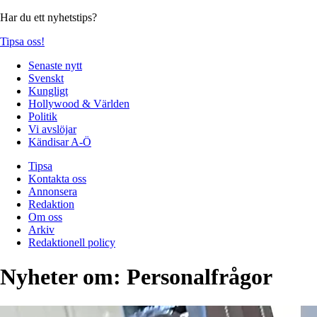
Har du ett nyhetstips?
Tipsa oss!
Senaste nytt
Svenskt
Kungligt
Hollywood & Världen
Politik
Vi avslöjar
Kändisar A-Ö
Tipsa
Kontakta oss
Annonsera
Redaktion
Om oss
Arkiv
Redaktionell policy
Nyheter om:
Personalfrågor