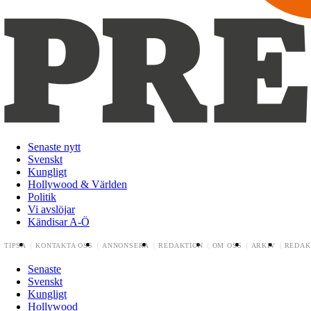
Senaste nytt
Svenskt
Kungligt
Hollywood & Världen
Politik
Vi avslöjar
Kändisar A-Ö
TIPSA
KONTAKTA OSS
ANNONSERA
REDAKTION
OM OSS
ARKIV
REDAK
Senaste
Svenskt
Kungligt
Hollywood