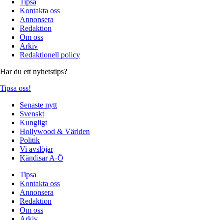
Tipsa
Kontakta oss
Annonsera
Redaktion
Om oss
Arkiv
Redaktionell policy
Har du ett nyhetstips?
Tipsa oss!
Senaste nytt
Svenskt
Kungligt
Hollywood & Världen
Politik
Vi avslöjar
Kändisar A-Ö
Tipsa
Kontakta oss
Annonsera
Redaktion
Om oss
Arkiv