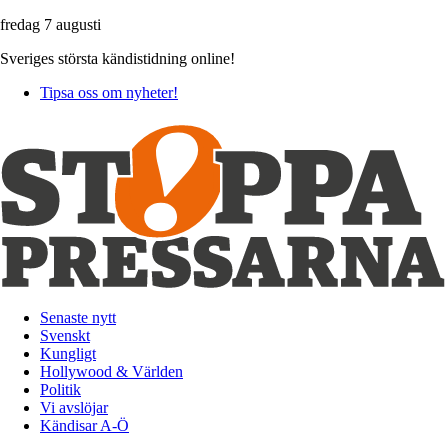
fredag 7 augusti
Sveriges största kändistidning online!
Tipsa oss om nyheter!
Senaste nytt
Svenskt
Kungligt
Hollywood & Världen
Politik
Vi avslöjar
Kändisar A-Ö