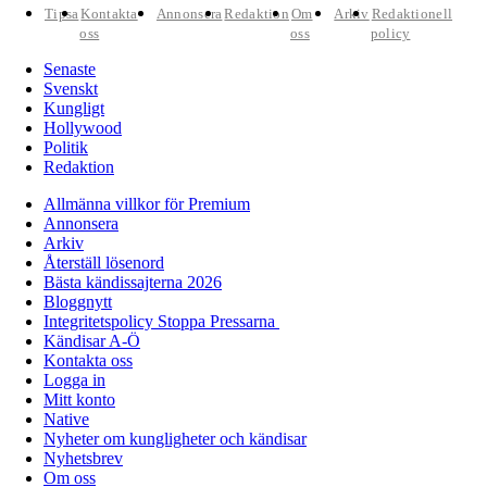
Tipsa
Kontakta
Annonsera
Redaktion
Om
Arkiv
Redaktionell
oss
oss
policy
Senaste
Svenskt
Kungligt
Hollywood
Politik
Redaktion
Allmänna villkor för Premium
Annonsera
Arkiv
Återställ lösenord
Bästa kändissajterna 2026
Bloggnytt
Integritetspolicy Stoppa Pressarna
Kändisar A-Ö
Kontakta oss
Logga in
Mitt konto
Native
Nyheter om kungligheter och kändisar
Nyhetsbrev
Om oss