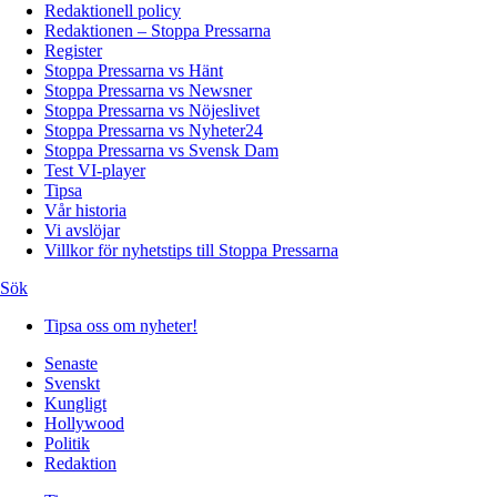
Redaktionell policy
Redaktionen – Stoppa Pressarna
Register
Stoppa Pressarna vs Hänt
Stoppa Pressarna vs Newsner
Stoppa Pressarna vs Nöjeslivet
Stoppa Pressarna vs Nyheter24
Stoppa Pressarna vs Svensk Dam
Test VI-player
Tipsa
Vår historia
Vi avslöjar
Villkor för nyhetstips till Stoppa Pressarna
Sök
Tipsa oss om nyheter!
Senaste
Svenskt
Kungligt
Hollywood
Politik
Redaktion