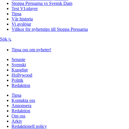
Stoppa Pressarna vs Svensk Dam
Test VI-player
Tipsa
Vår historia
Vi avslöjar
Villkor för nyhetstips till Stoppa Pressarna
Sök
Tipsa oss om nyheter!
Senaste
Svenskt
Kungligt
Hollywood
Politik
Redaktion
Tipsa
Kontakta oss
Annonsera
Redaktion
Om oss
Arkiv
Redaktionell policy