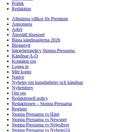
Politik
Redaktion
Allmänna villkor för Premium
Annonsera
Arkiv
Återställ lösenord
Bästa kändissajterna 2026
Bloggnytt
Integritetspolicy Stoppa Pressarna
Kändisar A-Ö
Kontakta oss
Logga in
Mitt konto
Native
Nyheter om kungligheter och kändisar
Nyhetsbrev
Om oss
Redaktionell policy
Redaktionen – Stoppa Pressarna
Register
Stoppa Pressarna vs Hänt
Stoppa Pressarna vs Newsner
Stoppa Pressarna vs Nöjeslivet
Stoppa Pressarna vs Nyheter24