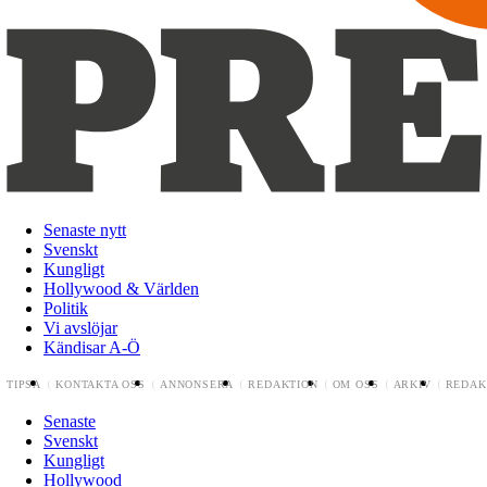
Senaste nytt
Svenskt
Kungligt
Hollywood & Världen
Politik
Vi avslöjar
Kändisar A-Ö
TIPSA
KONTAKTA OSS
ANNONSERA
REDAKTION
OM OSS
ARKIV
REDAK
Senaste
Svenskt
Kungligt
Hollywood