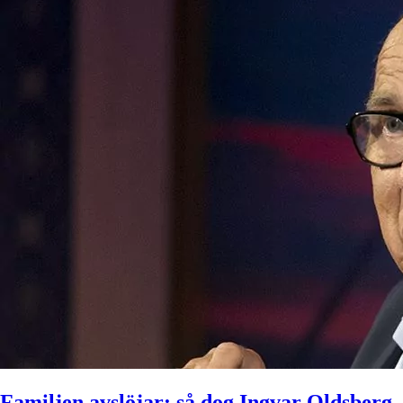
Familjen avslöjar: så dog Ingvar Oldsberg