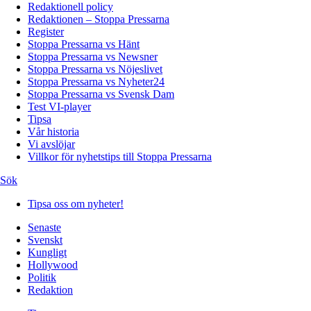
Redaktionell policy
Redaktionen – Stoppa Pressarna
Register
Stoppa Pressarna vs Hänt
Stoppa Pressarna vs Newsner
Stoppa Pressarna vs Nöjeslivet
Stoppa Pressarna vs Nyheter24
Stoppa Pressarna vs Svensk Dam
Test VI-player
Tipsa
Vår historia
Vi avslöjar
Villkor för nyhetstips till Stoppa Pressarna
Sök
Tipsa oss om nyheter!
Senaste
Svenskt
Kungligt
Hollywood
Politik
Redaktion