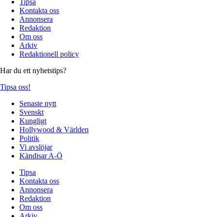
Tipsa
Kontakta oss
Annonsera
Redaktion
Om oss
Arkiv
Redaktionell policy
Har du ett nyhetstips?
Tipsa oss!
Senaste nytt
Svenskt
Kungligt
Hollywood & Världen
Politik
Vi avslöjar
Kändisar A-Ö
Tipsa
Kontakta oss
Annonsera
Redaktion
Om oss
Arkiv