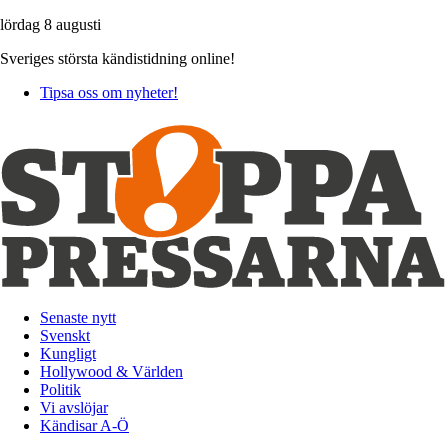
lördag 8 augusti
Sveriges största kändistidning online!
Tipsa oss om nyheter!
Senaste nytt
Svenskt
Kungligt
Hollywood & Världen
Politik
Vi avslöjar
Kändisar A-Ö