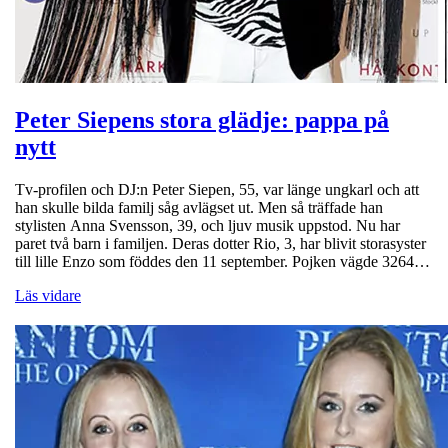
Peter Siepens stora glädje: pappa på
nytt
Tv-profilen och DJ:n Peter Siepen, 55, var länge ungkarl och att
han skulle bilda familj såg avlägset ut. Men så träffade han
stylisten Anna Svensson, 39, och ljuv musik uppstod. Nu har
paret två barn i familjen. Deras dotter Rio, 3, har blivit storasyster
till lille Enzo som föddes den 11 september. Pojken vägde 3264…
Läs vidare