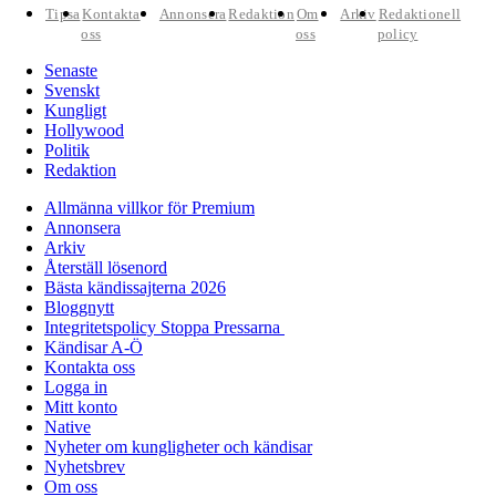
Tipsa
Kontakta
Annonsera
Redaktion
Om
Arkiv
Redaktionell
oss
oss
policy
Senaste
Svenskt
Kungligt
Hollywood
Politik
Redaktion
Allmänna villkor för Premium
Annonsera
Arkiv
Återställ lösenord
Bästa kändissajterna 2026
Bloggnytt
Integritetspolicy Stoppa Pressarna
Kändisar A-Ö
Kontakta oss
Logga in
Mitt konto
Native
Nyheter om kungligheter och kändisar
Nyhetsbrev
Om oss