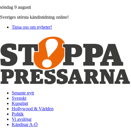
söndag 9 augusti
Sveriges största kändistidning online!
Tipsa oss om nyheter!
Senaste nytt
Svenskt
Kungligt
Hollywood & Världen
Politik
Vi avslöjar
Kändisar A-Ö