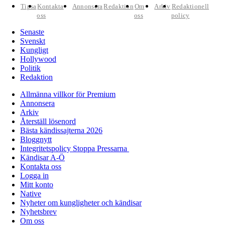
Tipsa
Kontakta
Annonsera
Redaktion
Om
Arkiv
Redaktionell
oss
oss
policy
Senaste
Svenskt
Kungligt
Hollywood
Politik
Redaktion
Allmänna villkor för Premium
Annonsera
Arkiv
Återställ lösenord
Bästa kändissajterna 2026
Bloggnytt
Integritetspolicy Stoppa Pressarna
Kändisar A-Ö
Kontakta oss
Logga in
Mitt konto
Native
Nyheter om kungligheter och kändisar
Nyhetsbrev
Om oss