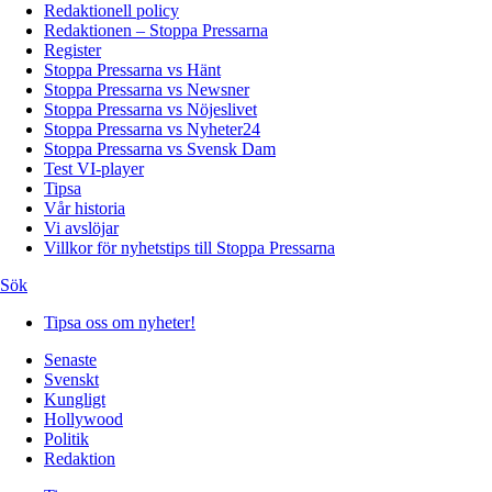
Redaktionell policy
Redaktionen – Stoppa Pressarna
Register
Stoppa Pressarna vs Hänt
Stoppa Pressarna vs Newsner
Stoppa Pressarna vs Nöjeslivet
Stoppa Pressarna vs Nyheter24
Stoppa Pressarna vs Svensk Dam
Test VI-player
Tipsa
Vår historia
Vi avslöjar
Villkor för nyhetstips till Stoppa Pressarna
Sök
Tipsa oss om nyheter!
Senaste
Svenskt
Kungligt
Hollywood
Politik
Redaktion