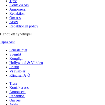
Tipsa
Kontakta oss
Annonsera
Redaktion
Om oss
Arkiv
Redaktionell policy
Har du ett nyhetstips?
Tipsa oss!
Senaste nytt
Svenskt
Kungligt
Hollywood & Världen
Politik
Vi avslöjar
Kändisar A-Ö
Tipsa
Kontakta oss
Annonsera
Redaktion
Om oss
Arkiv