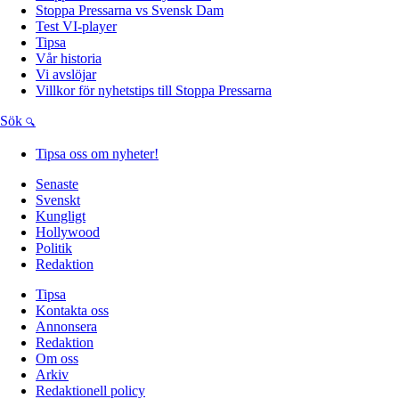
Stoppa Pressarna vs Svensk Dam
Test VI-player
Tipsa
Vår historia
Vi avslöjar
Villkor för nyhetstips till Stoppa Pressarna
Sök
Tipsa oss om nyheter!
Senaste
Svenskt
Kungligt
Hollywood
Politik
Redaktion
Tipsa
Kontakta oss
Annonsera
Redaktion
Om oss
Arkiv
Redaktionell policy