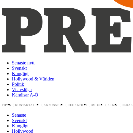
Senaste nytt
Svenskt
Kungligt
Hollywood & Världen
Politik
Vi avslöjar
Kändisar A-Ö
TIPSA
KONTAKTA OSS
ANNONSERA
REDAKTION
OM OSS
ARKIV
REDAK
Senaste
Svenskt
Kungligt
Hollywood