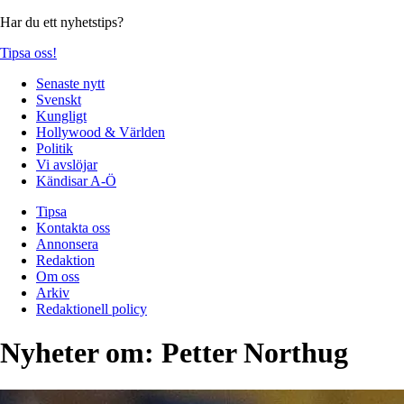
Har du ett nyhetstips?
Tipsa oss!
Senaste nytt
Svenskt
Kungligt
Hollywood & Världen
Politik
Vi avslöjar
Kändisar A-Ö
Tipsa
Kontakta oss
Annonsera
Redaktion
Om oss
Arkiv
Redaktionell policy
Nyheter om:
Petter Northug