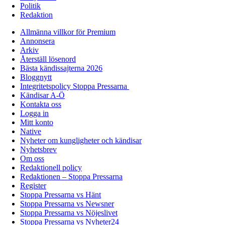
Politik
Redaktion
Allmänna villkor för Premium
Annonsera
Arkiv
Återställ lösenord
Bästa kändissajterna 2026
Bloggnytt
Integritetspolicy Stoppa Pressarna
Kändisar A-Ö
Kontakta oss
Logga in
Mitt konto
Native
Nyheter om kungligheter och kändisar
Nyhetsbrev
Om oss
Redaktionell policy
Redaktionen – Stoppa Pressarna
Register
Stoppa Pressarna vs Hänt
Stoppa Pressarna vs Newsner
Stoppa Pressarna vs Nöjeslivet
Stoppa Pressarna vs Nyheter24