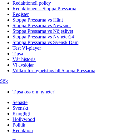
Redaktionell policy
Redaktionen – Stoppa Pressarna
Register
Stoppa Pressarna vs Hänt
Stoppa Pressarna vs Newsner
Stoppa Pressarna vs Nöjeslivet
Stoppa Pressarna vs Nyheter24
Stoppa Pressarna vs Svensk Dam
Test VI-player
Tipsa
Vår historia
Vi avslöjar
Villkor för nyhetstips till Stoppa Pressarna
Sök
Tipsa oss om nyheter!
Senaste
Svenskt
Kungligt
Hollywood
Politik
Redaktion