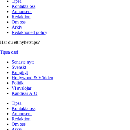
Tipsa
Kontakta oss
Annonsera
Redaktion
Om oss
Arkiv
Redaktionell policy
Har du ett nyhetstips?
Tipsa oss!
Senaste nytt
Svenskt
Kungligt
Hollywood & Världen
Politik
Vi avslöjar
Kändisar A-Ö
Tipsa
Kontakta oss
Annonsera
Redaktion
Om oss
Arkiv