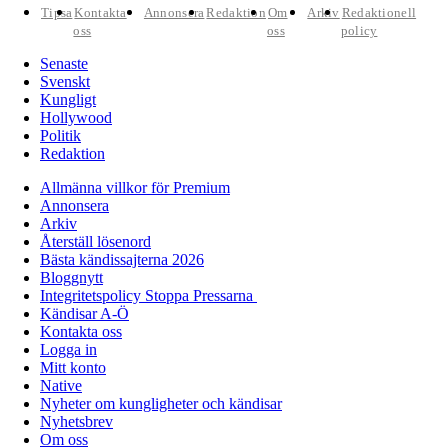
Tipsa
Kontakta
Annonsera
Redaktion
Om
Arkiv
Redaktionell
oss
oss
policy
Senaste
Svenskt
Kungligt
Hollywood
Politik
Redaktion
Allmänna villkor för Premium
Annonsera
Arkiv
Återställ lösenord
Bästa kändissajterna 2026
Bloggnytt
Integritetspolicy Stoppa Pressarna
Kändisar A-Ö
Kontakta oss
Logga in
Mitt konto
Native
Nyheter om kungligheter och kändisar
Nyhetsbrev
Om oss