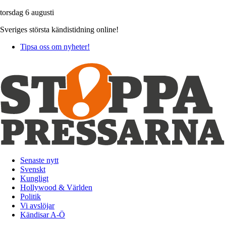
torsdag 6 augusti
Sveriges största kändistidning online!
Tipsa oss om nyheter!
Senaste nytt
Svenskt
Kungligt
Hollywood & Världen
Politik
Vi avslöjar
Kändisar A-Ö