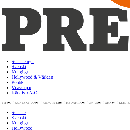
Senaste nytt
Svenskt
Kungligt
Hollywood & Världen
Politik
Vi avslöjar
Kändisar A-Ö
TIPSA
KONTAKTA OSS
ANNONSERA
REDAKTION
OM OSS
ARKIV
REDAK
Senaste
Svenskt
Kungligt
Hollywood