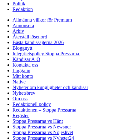
Politik
Redaktion
Allmänna villkor för Premium
Annonsera
Arkiv
Återställ lösenord
Bästa kändissajterna 2026
Bloggnytt
Integritetspolicy Stoppa Pressarna
Kändisar A-Ö
Kontakta oss
Logga in
Mitt konto
Native
Nyheter om kungligheter och kändisar
Nyhetsbrev
Om oss
Redaktionell policy
Redaktionen – Stoppa Pressarna
Register
Stoppa Pressarna vs Hänt
Stoppa Pressarna vs Newsner
Stoppa Pressarna vs Nöjeslivet
Stoppa Pressarna vs Nyheter24