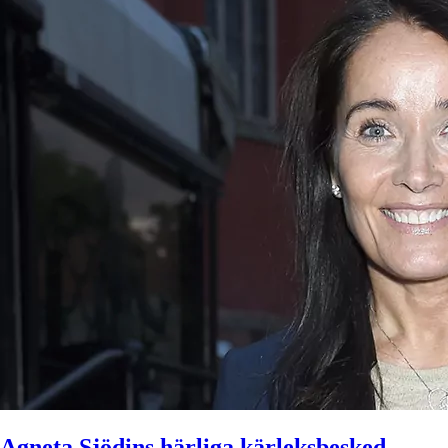
Agneta Sjödins härliga kärleksbesked