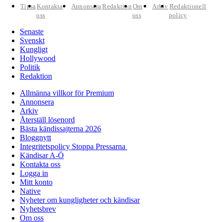
Tipsa
Kontakta
Annonsera
Redaktion
Om
Arkiv
Redaktionell
oss
oss
policy
Senaste
Svenskt
Kungligt
Hollywood
Politik
Redaktion
Allmänna villkor för Premium
Annonsera
Arkiv
Återställ lösenord
Bästa kändissajterna 2026
Bloggnytt
Integritetspolicy Stoppa Pressarna
Kändisar A-Ö
Kontakta oss
Logga in
Mitt konto
Native
Nyheter om kungligheter och kändisar
Nyhetsbrev
Om oss