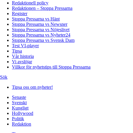
Redaktionell policy
Redaktionen – Stoppa Pressarna
Register
Stoppa Pressarna vs Hänt
Stoppa Pressarna vs Newsner
Stoppa Pressarna vs Nöjeslivet
Stoppa Pressarna vs Nyheter24
Stoppa Pressarna vs Svensk Dam
Test VI-player
Tipsa
Vår historia
Vi avslöjar
Villkor för nyhetstips till Stoppa Pressarna
Sök
Tipsa oss om nyheter!
Senaste
Svenskt
Kungligt
Hollywood
Politik
Redaktion