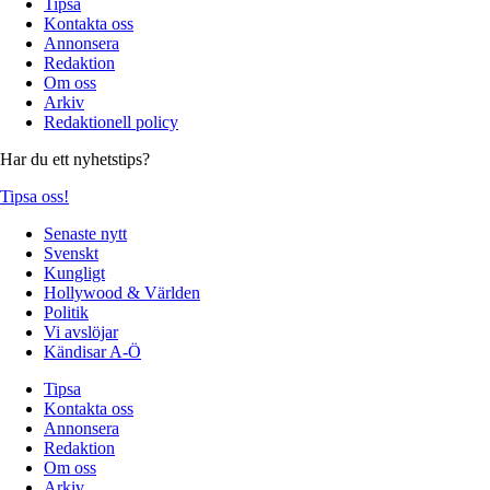
Tipsa
Kontakta oss
Annonsera
Redaktion
Om oss
Arkiv
Redaktionell policy
Har du ett nyhetstips?
Tipsa oss!
Senaste nytt
Svenskt
Kungligt
Hollywood & Världen
Politik
Vi avslöjar
Kändisar A-Ö
Tipsa
Kontakta oss
Annonsera
Redaktion
Om oss
Arkiv