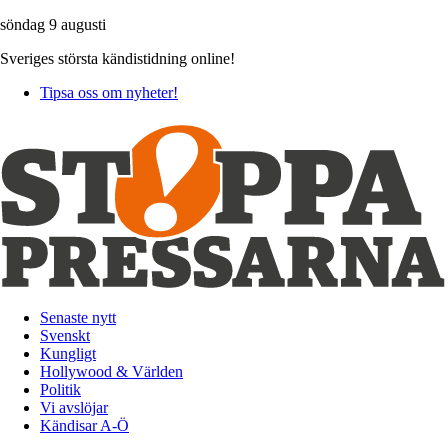
söndag 9 augusti
Sveriges största kändistidning online!
Tipsa oss om nyheter!
Senaste nytt
Svenskt
Kungligt
Hollywood & Världen
Politik
Vi avslöjar
Kändisar A-Ö