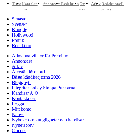
Tipsa
Kontakta
Annonsera
Redaktion
Om
Arkiv
Redaktionell
oss
oss
policy
Senaste
Svenskt
Kungligt
Hollywood
Politik
Redaktion
Allmänna villkor för Premium
Annonsera
Arkiv
Återställ lösenord
Bästa kändissajterna 2026
Bloggnytt
Integritetspolicy Stoppa Pressarna
Kändisar A-Ö
Kontakta oss
Logga in
Mitt konto
Native
Nyheter om kungligheter och kändisar
Nyhetsbrev
Om oss