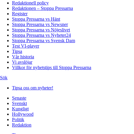
Redaktionell policy
Redaktionen – Stoppa Pressarna
Register
Stoppa Pressarna vs Hänt
Stoppa Pressarna vs Newsner
Stoppa Pressarna vs Nöjeslivet
Stoppa Pressarna vs Nyheter24
Stoppa Pressarna vs Svensk Dam
Test VI-player
Tipsa
Vår historia
Vi avslöjar
Villkor för nyhetstips till Stoppa Pressarna
Sök
Tipsa oss om nyheter!
Senaste
Svenskt
Kungligt
Hollywood
Politik
Redaktion