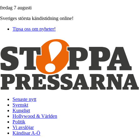
fredag 7 augusti
Sveriges största kändistidning online!
Tipsa oss om nyheter!
Senaste nytt
Svenskt
Kungligt
Hollywood & Världen
Politik
Vi avslöjar
Kändisar A-Ö