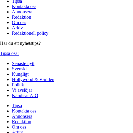
Tipsa
Kontakta oss
Annonsera
Redaktion
Om oss
Arkiv
Redaktionell policy
Har du ett nyhetstips?
Tipsa oss!
Senaste nytt
Svenskt
Kungligt
Hollywood & Världen
Politik
Vi avslöjar
Kändisar A-Ö
Tipsa
Kontakta oss
Annonsera
Redaktion
Om oss
Arkiv