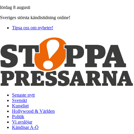
lördag 8 augusti
Sveriges största kändistidning online!
Tipsa oss om nyheter!
Senaste nytt
Svenskt
Kungligt
Hollywood & Världen
Politik
Vi avslöjar
Kändisar A-Ö