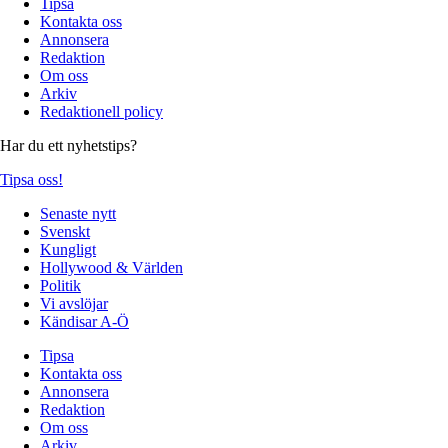
Tipsa
Kontakta oss
Annonsera
Redaktion
Om oss
Arkiv
Redaktionell policy
Har du ett nyhetstips?
Tipsa oss!
Senaste nytt
Svenskt
Kungligt
Hollywood & Världen
Politik
Vi avslöjar
Kändisar A-Ö
Tipsa
Kontakta oss
Annonsera
Redaktion
Om oss
Arkiv