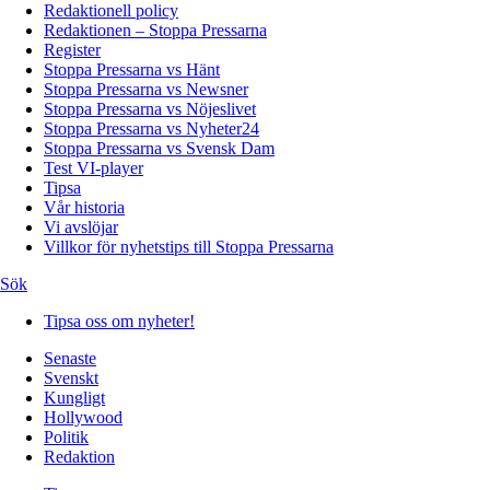
Redaktionell policy
Redaktionen – Stoppa Pressarna
Register
Stoppa Pressarna vs Hänt
Stoppa Pressarna vs Newsner
Stoppa Pressarna vs Nöjeslivet
Stoppa Pressarna vs Nyheter24
Stoppa Pressarna vs Svensk Dam
Test VI-player
Tipsa
Vår historia
Vi avslöjar
Villkor för nyhetstips till Stoppa Pressarna
Sök
Tipsa oss om nyheter!
Senaste
Svenskt
Kungligt
Hollywood
Politik
Redaktion