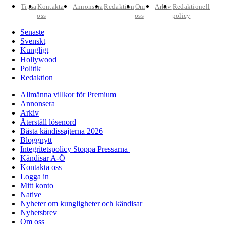
Tipsa
Kontakta
Annonsera
Redaktion
Om
Arkiv
Redaktionell
oss
oss
policy
Senaste
Svenskt
Kungligt
Hollywood
Politik
Redaktion
Allmänna villkor för Premium
Annonsera
Arkiv
Återställ lösenord
Bästa kändissajterna 2026
Bloggnytt
Integritetspolicy Stoppa Pressarna
Kändisar A-Ö
Kontakta oss
Logga in
Mitt konto
Native
Nyheter om kungligheter och kändisar
Nyhetsbrev
Om oss