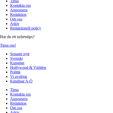
Tipsa
Kontakta oss
Annonsera
Redaktion
Om oss
Arkiv
Redaktionell policy
Har du ett nyhetstips?
Tipsa oss!
Senaste nytt
Svenskt
Kungligt
Hollywood & Världen
Politik
Vi avslöjar
Kändisar A-Ö
Tipsa
Kontakta oss
Annonsera
Redaktion
Om oss
Arkiv