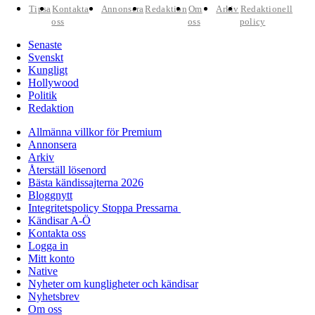
Tipsa
Kontakta
Annonsera
Redaktion
Om
Arkiv
Redaktionell
oss
oss
policy
Senaste
Svenskt
Kungligt
Hollywood
Politik
Redaktion
Allmänna villkor för Premium
Annonsera
Arkiv
Återställ lösenord
Bästa kändissajterna 2026
Bloggnytt
Integritetspolicy Stoppa Pressarna
Kändisar A-Ö
Kontakta oss
Logga in
Mitt konto
Native
Nyheter om kungligheter och kändisar
Nyhetsbrev
Om oss