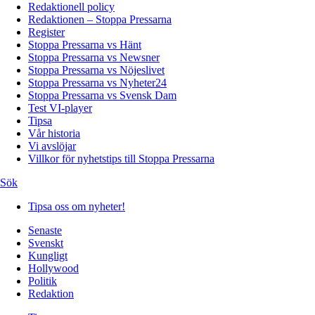
Redaktionell policy
Redaktionen – Stoppa Pressarna
Register
Stoppa Pressarna vs Hänt
Stoppa Pressarna vs Newsner
Stoppa Pressarna vs Nöjeslivet
Stoppa Pressarna vs Nyheter24
Stoppa Pressarna vs Svensk Dam
Test VI-player
Tipsa
Vår historia
Vi avslöjar
Villkor för nyhetstips till Stoppa Pressarna
Sök
Tipsa oss om nyheter!
Senaste
Svenskt
Kungligt
Hollywood
Politik
Redaktion