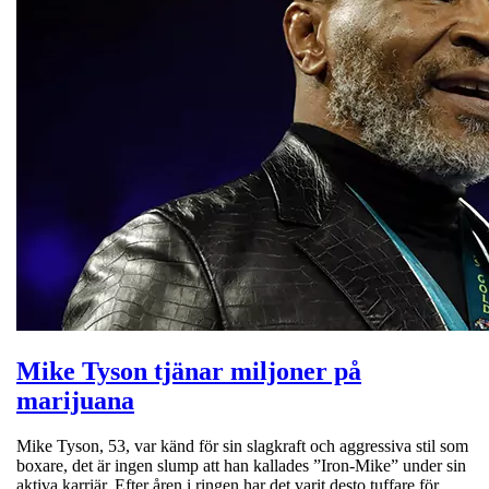
Mike Tyson tjänar miljoner på
marijuana
Mike Tyson, 53, var känd för sin slagkraft och aggressiva stil som
boxare, det är ingen slump att han kallades ”Iron-Mike” under sin
aktiva karriär. Efter åren i ringen har det varit desto tuffare för