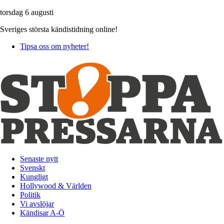
torsdag 6 augusti
Sveriges största kändistidning online!
Tipsa oss om nyheter!
Senaste nytt
Svenskt
Kungligt
Hollywood & Världen
Politik
Vi avslöjar
Kändisar A-Ö