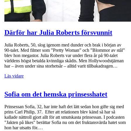
Därför har Julia Roberts försvunnit
Julia Roberts, 50, slog igenom med dunder och brak i början av
90-talet. Med filmer som ”Pretty Woman” och ”Blommor av stål”
blev hon megastor. Julia Roberts var under flera år på 90-talet
världens högst betalda kvinnliga skådis. Men Hollywoodstjärnan
har – även under sina storhetsår – alltid varit tillbakadragen…
Läs vidare
Sofia om det hemska prinsesshatet
Prinsessan Sofia, 32, har inte haft det lätt sedan hon gifte sig med
prins Carl Philip, 37. Efter att relationen blev känd så har så
kallade nättroll gjort allt för att smutskasta prinsessan. I podcasten
"Jakten på likes" berättar Sofia nu om det fruktansvärda hatet som
hon har utsatts för.…