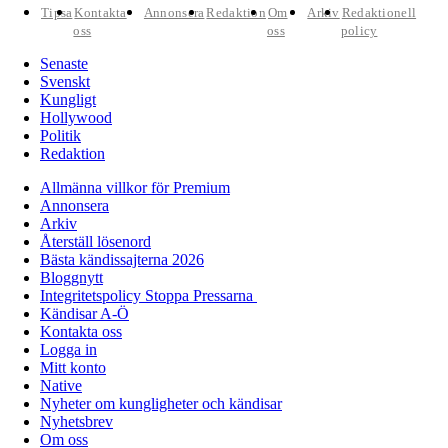
Tipsa
Kontakta
Annonsera
Redaktion
Om
Arkiv
Redaktionell
oss
oss
policy
Senaste
Svenskt
Kungligt
Hollywood
Politik
Redaktion
Allmänna villkor för Premium
Annonsera
Arkiv
Återställ lösenord
Bästa kändissajterna 2026
Bloggnytt
Integritetspolicy Stoppa Pressarna
Kändisar A-Ö
Kontakta oss
Logga in
Mitt konto
Native
Nyheter om kungligheter och kändisar
Nyhetsbrev
Om oss