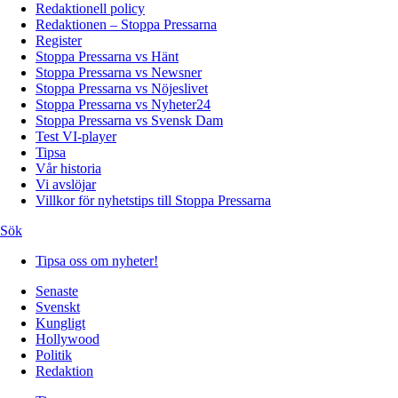
Redaktionell policy
Redaktionen – Stoppa Pressarna
Register
Stoppa Pressarna vs Hänt
Stoppa Pressarna vs Newsner
Stoppa Pressarna vs Nöjeslivet
Stoppa Pressarna vs Nyheter24
Stoppa Pressarna vs Svensk Dam
Test VI-player
Tipsa
Vår historia
Vi avslöjar
Villkor för nyhetstips till Stoppa Pressarna
Sök
Tipsa oss om nyheter!
Senaste
Svenskt
Kungligt
Hollywood
Politik
Redaktion