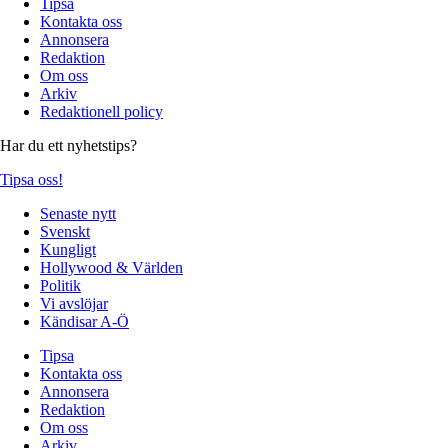
Tipsa
Kontakta oss
Annonsera
Redaktion
Om oss
Arkiv
Redaktionell policy
Har du ett nyhetstips?
Tipsa oss!
Senaste nytt
Svenskt
Kungligt
Hollywood & Världen
Politik
Vi avslöjar
Kändisar A-Ö
Tipsa
Kontakta oss
Annonsera
Redaktion
Om oss
Arkiv