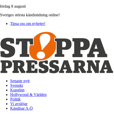
lördag 8 augusti
Sveriges största kändistidning online!
Tipsa oss om nyheter!
Senaste nytt
Svenskt
Kungligt
Hollywood & Världen
Politik
Vi avslöjar
Kändisar A-Ö