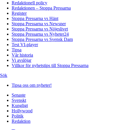
Redaktionell policy
Redaktionen – Stoppa Pressarna
Register
Stoppa Pressarna vs Hänt
Stoppa Pressarna vs Newsner
Stoppa Pressarna vs Nöjeslivet
Stoppa Pressarna vs Nyheter24
Stoppa Pressarna vs Svensk Dam
Test VI-player
Tipsa
Vår historia
Vi avslöjar
Villkor för nyhetstips till Stoppa Pressarna
Sök
Tipsa oss om nyheter!
Senaste
Svenskt
Kungligt
Hollywood
Politik
Redaktion