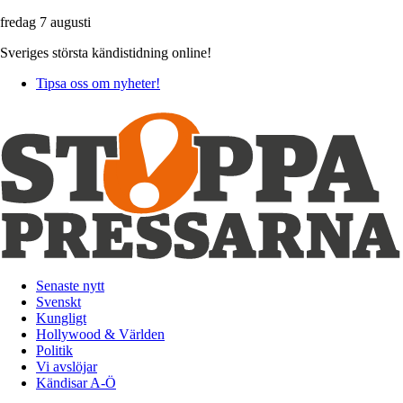
fredag 7 augusti
Sveriges största kändistidning online!
Tipsa oss om nyheter!
Senaste nytt
Svenskt
Kungligt
Hollywood & Världen
Politik
Vi avslöjar
Kändisar A-Ö