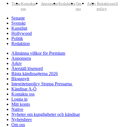
Tipsa
Kontakta
Annonsera
Redaktion
Om
Arkiv
Redaktionell
oss
oss
policy
Senaste
Svenskt
Kungligt
Hollywood
Politik
Redaktion
Allmänna villkor för Premium
Annonsera
Arkiv
Återställ lösenord
Bästa kändissajterna 2026
Bloggnytt
Integritetspolicy Stoppa Pressarna
Kändisar A-Ö
Kontakta oss
Logga in
Mitt konto
Native
Nyheter om kungligheter och kändisar
Nyhetsbrev
Om oss