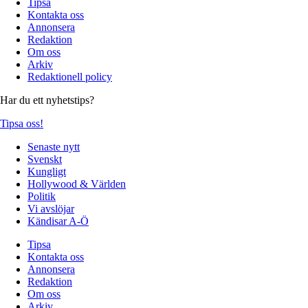
Tipsa
Kontakta oss
Annonsera
Redaktion
Om oss
Arkiv
Redaktionell policy
Har du ett nyhetstips?
Tipsa oss!
Senaste nytt
Svenskt
Kungligt
Hollywood & Världen
Politik
Vi avslöjar
Kändisar A-Ö
Tipsa
Kontakta oss
Annonsera
Redaktion
Om oss
Arkiv