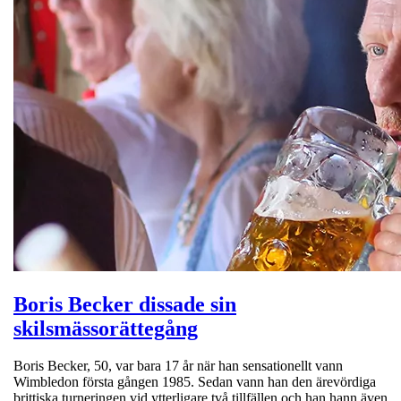
Boris Becker dissade sin
skilsmässorättegång
Boris Becker, 50, var bara 17 år när han sensationellt vann
Wimbledon första gången 1985. Sedan vann han den ärevördiga
brittiska turneringen vid ytterligare två tillfällen och han hann även