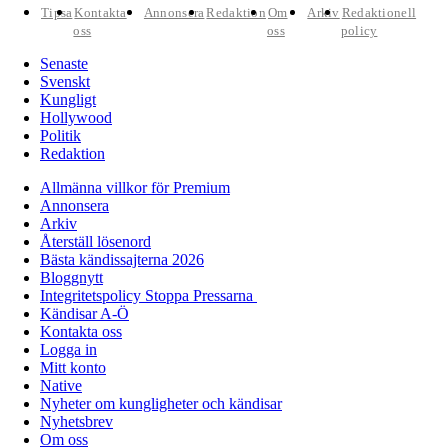
Tipsa
Kontakta
Annonsera
Redaktion
Om
Arkiv
Redaktionell
oss
oss
policy
Senaste
Svenskt
Kungligt
Hollywood
Politik
Redaktion
Allmänna villkor för Premium
Annonsera
Arkiv
Återställ lösenord
Bästa kändissajterna 2026
Bloggnytt
Integritetspolicy Stoppa Pressarna
Kändisar A-Ö
Kontakta oss
Logga in
Mitt konto
Native
Nyheter om kungligheter och kändisar
Nyhetsbrev
Om oss