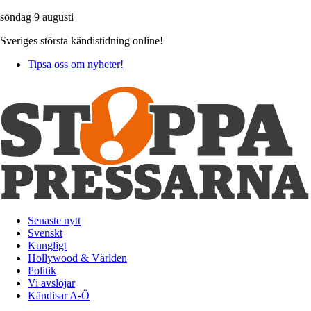
söndag 9 augusti
Sveriges största kändistidning online!
Tipsa oss om nyheter!
Senaste nytt
Svenskt
Kungligt
Hollywood & Världen
Politik
Vi avslöjar
Kändisar A-Ö