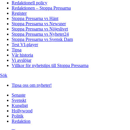
Redaktionell policy
Redaktionen – Stoppa Pressarna
Register
Stoppa Pressarna vs Hänt
Stoppa Pressarna vs Newsner
Stoppa Pressarna vs Nöjeslivet
Stoppa Pressarna vs Nyheter24
Stoppa Pressarna vs Svensk Dam
Test VI-player
Tipsa
Vår historia
Vi avslöjar
Villkor för nyhetstips till Stoppa Pressarna
Sök
Tipsa oss om nyheter!
Senaste
Svenskt
Kungligt
Hollywood
Politik
Redaktion