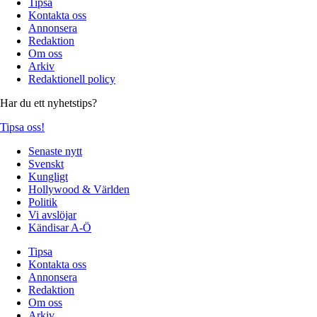
Tipsa
Kontakta oss
Annonsera
Redaktion
Om oss
Arkiv
Redaktionell policy
Har du ett nyhetstips?
Tipsa oss!
Senaste nytt
Svenskt
Kungligt
Hollywood & Världen
Politik
Vi avslöjar
Kändisar A-Ö
Tipsa
Kontakta oss
Annonsera
Redaktion
Om oss
Arkiv