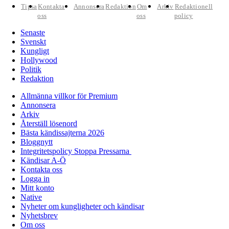
Tipsa
Kontakta
Annonsera
Redaktion
Om
Arkiv
Redaktionell
oss
oss
policy
Senaste
Svenskt
Kungligt
Hollywood
Politik
Redaktion
Allmänna villkor för Premium
Annonsera
Arkiv
Återställ lösenord
Bästa kändissajterna 2026
Bloggnytt
Integritetspolicy Stoppa Pressarna
Kändisar A-Ö
Kontakta oss
Logga in
Mitt konto
Native
Nyheter om kungligheter och kändisar
Nyhetsbrev
Om oss