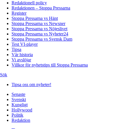
Redaktionell policy
Redaktionen – Stoppa Pressarna
Register
Stoppa Pressarna vs Hänt
Stoppa Pressarna vs Newsner
Stoppa Pressarna vs Nöjeslivet
Stoppa Pressarna vs Nyheter24
Stoppa Pressarna vs Svensk Dam
Test VI-player
Tipsa
Vår historia
Vi avslöjar
Villkor för nyhetstips till Stoppa Pressarna
Sök
Tipsa oss om nyheter!
Senaste
Svenskt
Kungligt
Hollywood
Politik
Redaktion