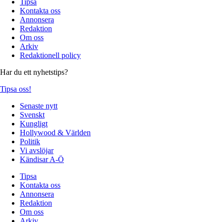
Tipsa
Kontakta oss
Annonsera
Redaktion
Om oss
Arkiv
Redaktionell policy
Har du ett nyhetstips?
Tipsa oss!
Senaste nytt
Svenskt
Kungligt
Hollywood & Världen
Politik
Vi avslöjar
Kändisar A-Ö
Tipsa
Kontakta oss
Annonsera
Redaktion
Om oss
Arkiv