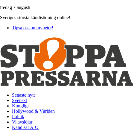
fredag 7 augusti
Sveriges största kändistidning online!
Tipsa oss om nyheter!
Senaste nytt
Svenskt
Kungligt
Hollywood & Världen
Politik
Vi avslöjar
Kändisar A-Ö