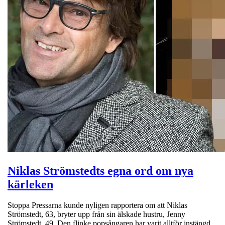
Niklas Strömstedts egna ord om nya
kärleken
Stoppa Pressarna kunde nyligen rapportera om att Niklas
Strömstedt, 63, bryter upp från sin älskade hustru, Jenny
Strömstedt, 49. Den flinke popsångaren har varit alltför instängd