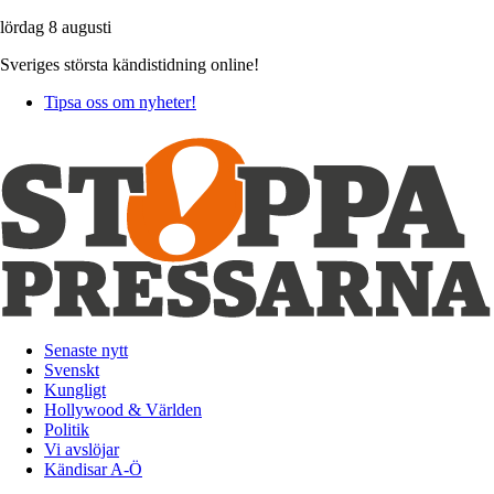
lördag 8 augusti
Sveriges största kändistidning online!
Tipsa oss om nyheter!
Senaste nytt
Svenskt
Kungligt
Hollywood & Världen
Politik
Vi avslöjar
Kändisar A-Ö