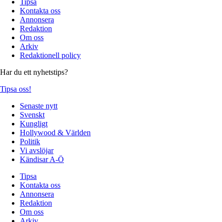
Tipsa
Kontakta oss
Annonsera
Redaktion
Om oss
Arkiv
Redaktionell policy
Har du ett nyhetstips?
Tipsa oss!
Senaste nytt
Svenskt
Kungligt
Hollywood & Världen
Politik
Vi avslöjar
Kändisar A-Ö
Tipsa
Kontakta oss
Annonsera
Redaktion
Om oss
Arkiv