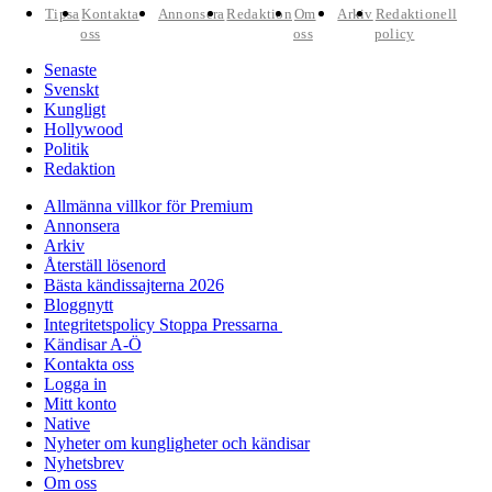
Tipsa
Kontakta
Annonsera
Redaktion
Om
Arkiv
Redaktionell
oss
oss
policy
Senaste
Svenskt
Kungligt
Hollywood
Politik
Redaktion
Allmänna villkor för Premium
Annonsera
Arkiv
Återställ lösenord
Bästa kändissajterna 2026
Bloggnytt
Integritetspolicy Stoppa Pressarna
Kändisar A-Ö
Kontakta oss
Logga in
Mitt konto
Native
Nyheter om kungligheter och kändisar
Nyhetsbrev
Om oss