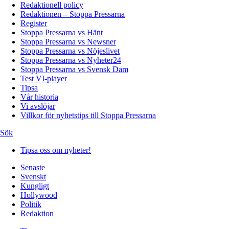
Redaktionell policy
Redaktionen – Stoppa Pressarna
Register
Stoppa Pressarna vs Hänt
Stoppa Pressarna vs Newsner
Stoppa Pressarna vs Nöjeslivet
Stoppa Pressarna vs Nyheter24
Stoppa Pressarna vs Svensk Dam
Test VI-player
Tipsa
Vår historia
Vi avslöjar
Villkor för nyhetstips till Stoppa Pressarna
Sök
Tipsa oss om nyheter!
Senaste
Svenskt
Kungligt
Hollywood
Politik
Redaktion