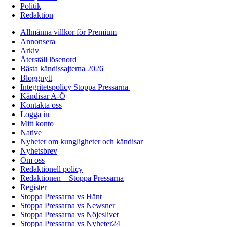
Politik
Redaktion
Allmänna villkor för Premium
Annonsera
Arkiv
Återställ lösenord
Bästa kändissajterna 2026
Bloggnytt
Integritetspolicy Stoppa Pressarna
Kändisar A-Ö
Kontakta oss
Logga in
Mitt konto
Native
Nyheter om kungligheter och kändisar
Nyhetsbrev
Om oss
Redaktionell policy
Redaktionen – Stoppa Pressarna
Register
Stoppa Pressarna vs Hänt
Stoppa Pressarna vs Newsner
Stoppa Pressarna vs Nöjeslivet
Stoppa Pressarna vs Nyheter24