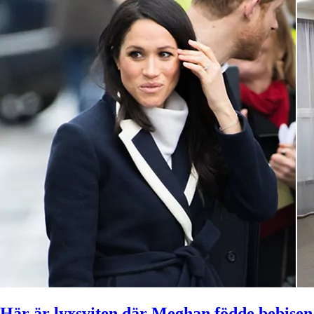
Här är lyxsviten där Meghan födde bebisen