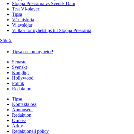
Stoppa Pressarna vs Svensk Dam
Test VI-player
Tipsa
Vår historia
Vi avslöjar
Villkor för nyhetstips till Stoppa Pressarna
Sök
Tipsa oss om nyheter!
Senaste
Svenskt
Kungligt
Hollywood
Politik
Redaktion
Tipsa
Kontakta oss
Annonsera
Redaktion
Om oss
Arkiv
Redaktionell policy