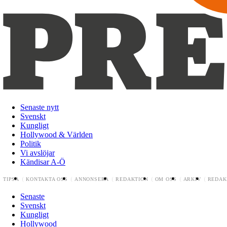
Senaste nytt
Svenskt
Kungligt
Hollywood & Världen
Politik
Vi avslöjar
Kändisar A-Ö
TIPSA
KONTAKTA OSS
ANNONSERA
REDAKTION
OM OSS
ARKIV
REDAK
Senaste
Svenskt
Kungligt
Hollywood