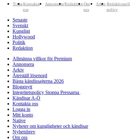
Tipsa
Kontakta
Annonsera
Redaktion
Om
Arkiv
Redaktionell
oss
oss
policy
Senaste
Svenskt
Kungligt
Hollywood
Politik
Redaktion
Allmänna villkor för Premium
Annonsera
Arkiv
Återställ lösenord
Bästa kändissajterna 2026
Bloggnytt
Integritetspolicy Stoppa Pressarna
Kändisar A-Ö
Kontakta oss
Logga in
Mitt konto
Native
Nyheter om kungligheter och kändisar
Nyhetsbrev
Om oss