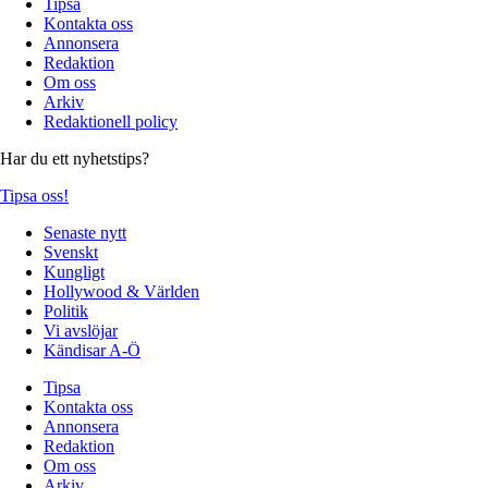
Tipsa
Kontakta oss
Annonsera
Redaktion
Om oss
Arkiv
Redaktionell policy
Har du ett nyhetstips?
Tipsa oss!
Senaste nytt
Svenskt
Kungligt
Hollywood & Världen
Politik
Vi avslöjar
Kändisar A-Ö
Tipsa
Kontakta oss
Annonsera
Redaktion
Om oss
Arkiv