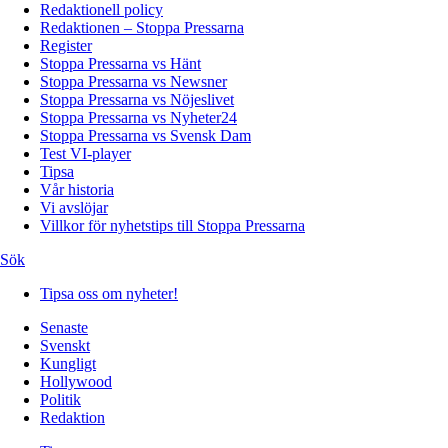
Redaktionell policy
Redaktionen – Stoppa Pressarna
Register
Stoppa Pressarna vs Hänt
Stoppa Pressarna vs Newsner
Stoppa Pressarna vs Nöjeslivet
Stoppa Pressarna vs Nyheter24
Stoppa Pressarna vs Svensk Dam
Test VI-player
Tipsa
Vår historia
Vi avslöjar
Villkor för nyhetstips till Stoppa Pressarna
Sök
Tipsa oss om nyheter!
Senaste
Svenskt
Kungligt
Hollywood
Politik
Redaktion