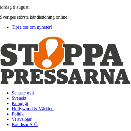
lördag 8 augusti
Sveriges största kändistidning online!
Tipsa oss om nyheter!
Senaste nytt
Svenskt
Kungligt
Hollywood & Världen
Politik
Vi avslöjar
Kändisar A-Ö