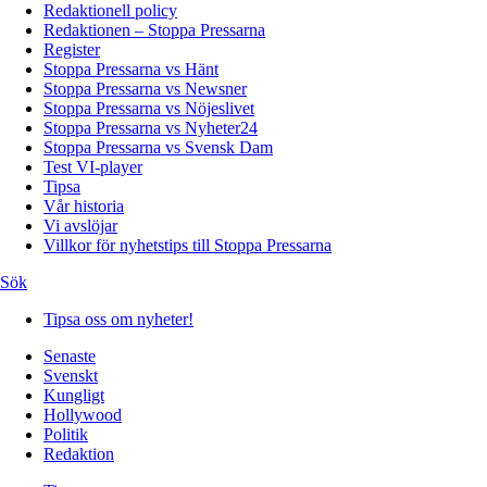
Redaktionell policy
Redaktionen – Stoppa Pressarna
Register
Stoppa Pressarna vs Hänt
Stoppa Pressarna vs Newsner
Stoppa Pressarna vs Nöjeslivet
Stoppa Pressarna vs Nyheter24
Stoppa Pressarna vs Svensk Dam
Test VI-player
Tipsa
Vår historia
Vi avslöjar
Villkor för nyhetstips till Stoppa Pressarna
Sök
Tipsa oss om nyheter!
Senaste
Svenskt
Kungligt
Hollywood
Politik
Redaktion