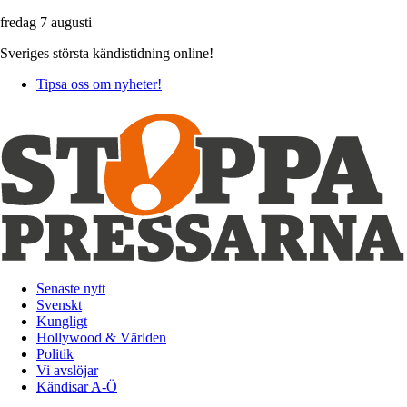
fredag 7 augusti
Sveriges största kändistidning online!
Tipsa oss om nyheter!
Senaste nytt
Svenskt
Kungligt
Hollywood & Världen
Politik
Vi avslöjar
Kändisar A-Ö