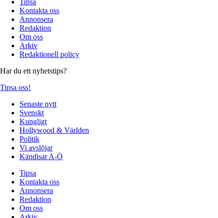
Tipsa
Kontakta oss
Annonsera
Redaktion
Om oss
Arkiv
Redaktionell policy
Har du ett nyhetstips?
Tipsa oss!
Senaste nytt
Svenskt
Kungligt
Hollywood & Världen
Politik
Vi avslöjar
Kändisar A-Ö
Tipsa
Kontakta oss
Annonsera
Redaktion
Om oss
Arkiv