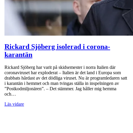
Rickard Sjöberg isolerad i corona-
karantän
Rickard Sjöberg har varit på skidsemester i norra Italien där
coronaviruset har exploderat – Italien är det land i Europa som
drabbats hårdast av det dödliga viruset. Nu är programledaren satt
i karantän i hemmet och man tvingas ställa in inspelningen av
”Postkodmiljonären”. – Det stämmer. Jag håller mig hemma
och…
Läs vidare