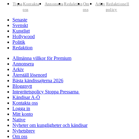
Tipsa
Kontakta
Annonsera
Redaktion
Om
Arkiv
Redaktionell
oss
oss
policy
Senaste
Svenskt
Kungligt
Hollywood
Politik
Redaktion
Allmänna villkor för Premium
Annonsera
Arkiv
Återställ lösenord
Bästa kändissajterna 2026
Bloggnytt
Integritetspolicy Stoppa Pressarna
Kändisar A-Ö
Kontakta oss
Logga in
Mitt konto
Native
Nyheter om kungligheter och kändisar
Nyhetsbrev
Om oss