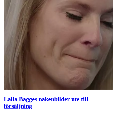
Laila Bagges nakenbilder ute till
försäljning