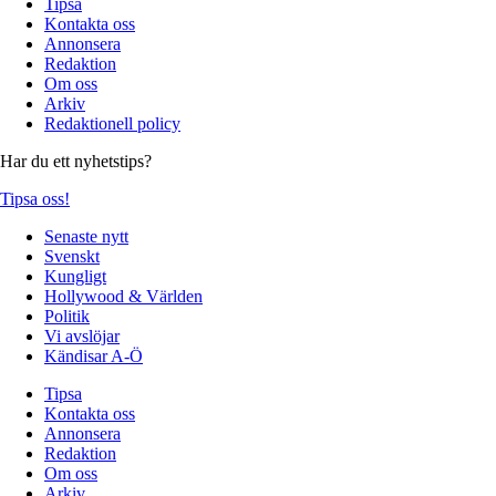
Tipsa
Kontakta oss
Annonsera
Redaktion
Om oss
Arkiv
Redaktionell policy
Har du ett nyhetstips?
Tipsa oss!
Senaste nytt
Svenskt
Kungligt
Hollywood & Världen
Politik
Vi avslöjar
Kändisar A-Ö
Tipsa
Kontakta oss
Annonsera
Redaktion
Om oss
Arkiv