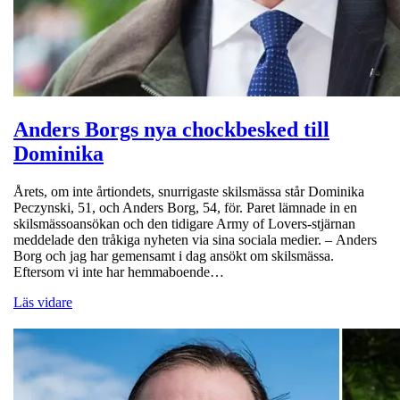
Anders Borgs nya chockbesked till
Dominika
Årets, om inte årtiondets, snurrigaste skilsmässa står Dominika
Peczynski, 51, och Anders Borg, 54, för. Paret lämnade in en
skilsmässoansökan och den tidigare Army of Lovers-stjärnan
meddelade den tråkiga nyheten via sina sociala medier. – Anders
Borg och jag har gemensamt i dag ansökt om skilsmässa.
Eftersom vi inte har hemmaboende…
Läs vidare