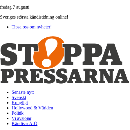
fredag 7 augusti
Sveriges största kändistidning online!
Tipsa oss om nyheter!
Senaste nytt
Svenskt
Kungligt
Hollywood & Världen
Politik
Vi avslöjar
Kändisar A-Ö