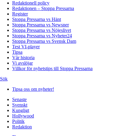
Redaktionell policy
Redaktionen – Stoppa Pressarna
Register
Stoppa Pressarna vs Hänt
Stoppa Pressarna vs Newsner
Stoppa Pressarna vs Nöjeslivet
Stoppa Pressarna vs Nyheter24
Stoppa Pressarna vs Svensk Dam
Test VI-player
Tipsa
Vår historia
Vi avslöjar
Villkor för nyhetstips till Stoppa Pressarna
Sök
Tipsa oss om nyheter!
Senaste
Svenskt
Kungligt
Hollywood
Politik
Redaktion