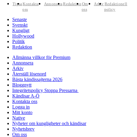
Tipsa
Kontakta
Annonsera
Redaktion
Om
Arkiv
Redaktionell
oss
oss
policy
Senaste
Svenskt
Kungligt
Hollywood
Politik
Redaktion
Allmänna villkor för Premium
Annonsera
Arkiv
Återställ lösenord
Bästa kändissajterna 2026
Bloggnytt
Integritetspolicy Stoppa Pressarna
Kändisar A-Ö
Kontakta oss
Logga in
Mitt konto
Native
Nyheter om kungligheter och kändisar
Nyhetsbrev
Om oss