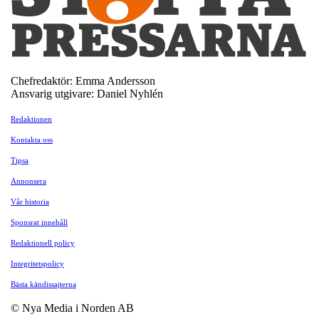
Chefredaktör: Emma Andersson
Ansvarig utgivare: Daniel Nyhlén
Redaktionen
Kontakta oss
Tipsa
Annonsera
Vår historia
Sponsrat innehåll
Redaktionell policy
Integritetspolicy
Bästa kändissajterna
© Nya Media i Norden AB