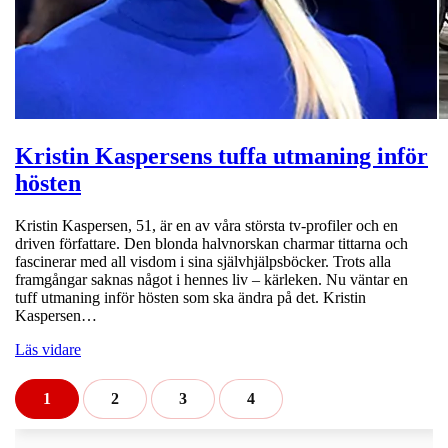
Kristin Kaspersens tuffa utmaning inför
hösten
Kristin Kaspersen, 51, är en av våra största tv-profiler och en
driven författare. Den blonda halvnorskan charmar tittarna och
fascinerar med all visdom i sina självhjälpsböcker. Trots alla
framgångar saknas något i hennes liv – kärleken. Nu väntar en
tuff utmaning inför hösten som ska ändra på det. Kristin
Kaspersen…
Läs vidare
1
2
3
4