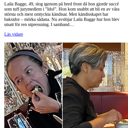
Laila Bagge, 49, slog igenom på bred front då hon gjorde succé
som tuff jurymedlem i ”Idol”. Hon kom snabbt att bli en av våra
största och mest omtyckta kändisar. Men kändisskapet har
baksidor – mörka sådana. Nu avslöjar Laila Bagge hur hon blev
utsatt för ren utpressning. I samband…
Läs vidare