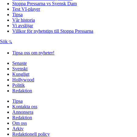
Stoppa Pressarna vs Svensk Dam
Test VI-player
Tipsa
Vår historia
Vi avslöjar
Villkor för nyhetstips till Stoppa Pressarna
Sök
Tipsa oss om nyheter!
Senaste
Svenskt
Kungligt
Hollywood
Politik
Redaktion
Tipsa
Kontakta oss
Annonsera
Redaktion
Om oss
Arkiv
Redaktionell policy