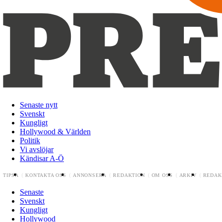
Senaste nytt
Svenskt
Kungligt
Hollywood & Världen
Politik
Vi avslöjar
Kändisar A-Ö
TIPSA
KONTAKTA OSS
ANNONSERA
REDAKTION
OM OSS
ARKIV
REDAK
Senaste
Svenskt
Kungligt
Hollywood