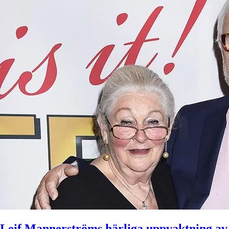
Leif Mannerströms härliga uppvaktning av