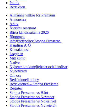
Politik
Redaktion
Allmänna villkor för Premium
Annonsera
Arkiv
Återställ lösenord
Bästa kändissajterna 2026
Bloggnytt
Integritetspolicy Stoppa Pressarna
Kändisar A-Ö
Kontakta oss
Logga in
Mitt konto
Native
Nyheter om kungligheter och kändisar
Nyhetsbrev
Om oss
Redaktionell policy
Redaktionen – Stoppa Pressarna
Register
Stoppa Pressarna vs Hänt
Stoppa Pressarna vs Newsner
Stoppa Pressarna vs Nöjeslivet
Stoppa Pressarna vs Nyheter24