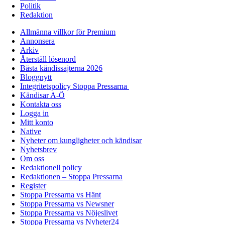
Politik
Redaktion
Allmänna villkor för Premium
Annonsera
Arkiv
Återställ lösenord
Bästa kändissajterna 2026
Bloggnytt
Integritetspolicy Stoppa Pressarna
Kändisar A-Ö
Kontakta oss
Logga in
Mitt konto
Native
Nyheter om kungligheter och kändisar
Nyhetsbrev
Om oss
Redaktionell policy
Redaktionen – Stoppa Pressarna
Register
Stoppa Pressarna vs Hänt
Stoppa Pressarna vs Newsner
Stoppa Pressarna vs Nöjeslivet
Stoppa Pressarna vs Nyheter24