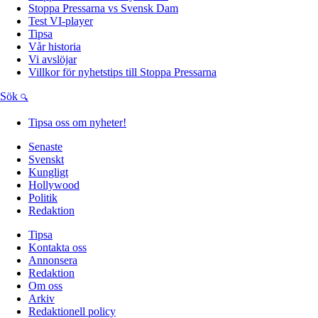
Stoppa Pressarna vs Svensk Dam
Test VI-player
Tipsa
Vår historia
Vi avslöjar
Villkor för nyhetstips till Stoppa Pressarna
Sök
Tipsa oss om nyheter!
Senaste
Svenskt
Kungligt
Hollywood
Politik
Redaktion
Tipsa
Kontakta oss
Annonsera
Redaktion
Om oss
Arkiv
Redaktionell policy