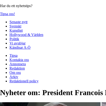
Har du ett nyhetstips?
Tipsa oss!
Senaste nytt
Svenskt
Kungligt
Hollywood & Världen
Politik
Vi avslöjar
Kändisar A-Ö
Tipsa
Kontakta oss
Annonsera
Redaktion
Om oss
Arkiv
Redaktionell policy
Nyheter om:
President Francois