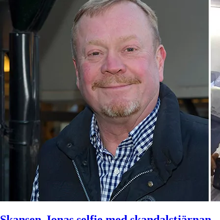
Skansen-Jonas selfie med skandalstjärnan