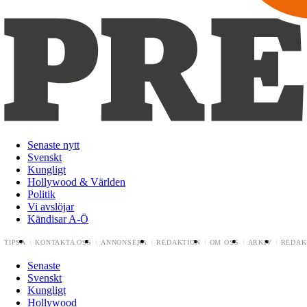
Senaste nytt
Svenskt
Kungligt
Hollywood & Världen
Politik
Vi avslöjar
Kändisar A-Ö
TIPSA
KONTAKTA OSS
ANNONSERA
REDAKTION
OM OSS
ARKIV
REDAK
Senaste
Svenskt
Kungligt
Hollywood