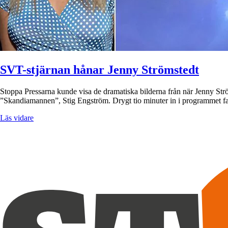
SVT-stjärnan hånar Jenny Strömstedt
Stoppa Pressarna kunde visa de dramatiska bilderna från när Jenny St
”Skandiamannen”, Stig Engström. Drygt tio minuter in i programmet fal
Läs vidare