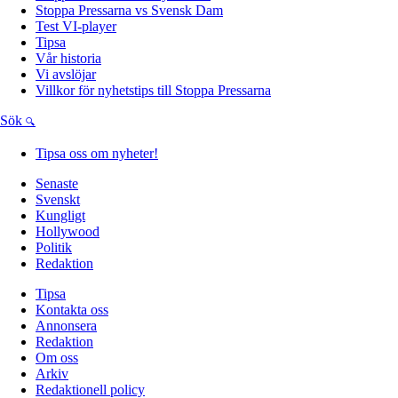
Stoppa Pressarna vs Svensk Dam
Test VI-player
Tipsa
Vår historia
Vi avslöjar
Villkor för nyhetstips till Stoppa Pressarna
Sök
Tipsa oss om nyheter!
Senaste
Svenskt
Kungligt
Hollywood
Politik
Redaktion
Tipsa
Kontakta oss
Annonsera
Redaktion
Om oss
Arkiv
Redaktionell policy