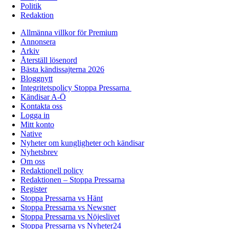
Politik
Redaktion
Allmänna villkor för Premium
Annonsera
Arkiv
Återställ lösenord
Bästa kändissajterna 2026
Bloggnytt
Integritetspolicy Stoppa Pressarna
Kändisar A-Ö
Kontakta oss
Logga in
Mitt konto
Native
Nyheter om kungligheter och kändisar
Nyhetsbrev
Om oss
Redaktionell policy
Redaktionen – Stoppa Pressarna
Register
Stoppa Pressarna vs Hänt
Stoppa Pressarna vs Newsner
Stoppa Pressarna vs Nöjeslivet
Stoppa Pressarna vs Nyheter24