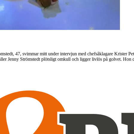
römstedt, 47, svimmar mitt under intervjun med chefsåklagare Krister 
ler Jenny Strömstedt plötsligt omkull och ligger livlös på golvet. Ho