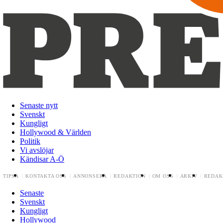
Senaste nytt
Svenskt
Kungligt
Hollywood & Världen
Politik
Vi avslöjar
Kändisar A-Ö
TIPSA
KONTAKTA OSS
ANNONSERA
REDAKTION
OM OSS
ARKIV
REDAK
Senaste
Svenskt
Kungligt
Hollywood