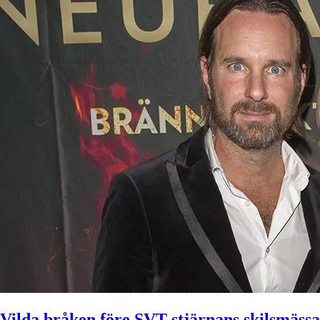
Vilda bråken före SVT-stjärnans skilsmässa