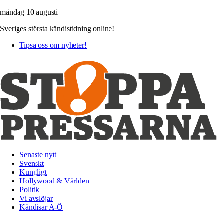
måndag 10 augusti
Sveriges största kändistidning online!
Tipsa oss om nyheter!
Senaste nytt
Svenskt
Kungligt
Hollywood & Världen
Politik
Vi avslöjar
Kändisar A-Ö