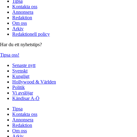
Tipsa
Kontakta oss
Annonsera
Redaktion
Om oss
Arkiv
Redaktionell policy
Har du ett nyhetstips?
Tipsa oss!
Senaste nytt
Svenskt
Kungligt
Hollywood & Världen
Politik
Vi avslöjar
Kändisar A-Ö
Tipsa
Kontakta oss
Annonsera
Redaktion
Om oss
Arkiv