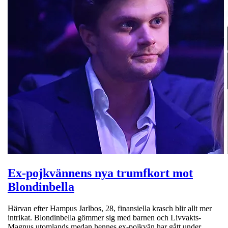
Ex-pojkvännens nya trumfkort mot
Blondinbella
Härvan efter Hampus Jarlbos, 28, finansiella krasch blir allt mer
intrikat. Blondinbella gömmer sig med barnen och Livvakts-
Magnus utomlands medan hennes ex-pojkvän har gått under