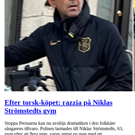
Efter torsk-köpet: razzia på Niklas
Strömstedts gym
Stoppa Pressarna kan nu avslöja dramatiken i den folkkäre
sångarens tillvaro. Polisen larmades till Niklas Strömstedts, 63,
gym efter att flera män, varav minst en man med ett