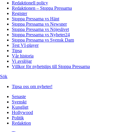
Redaktionell policy
Redaktionen – Stoppa Pressarna
Register
Stoppa Pressarna vs Hänt
Stoppa Pressarna vs Newsner
Stoppa Pressarna vs Nöjeslivet
Stoppa Pressarna vs Nyheter24
Stoppa Pressarna vs Svensk Dam
Test VI-player
Tipsa
Vår historia
Vi avslöjar
Villkor för nyhetstips till Stoppa Pressarna
Sök
Tipsa oss om nyheter!
Senaste
Svenskt
Kungligt
Hollywood
Politik
Redaktion