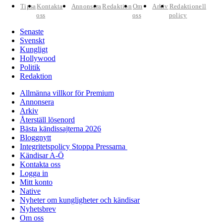
Tipsa
Kontakta
Annonsera
Redaktion
Om
Arkiv
Redaktionell
oss
oss
policy
Senaste
Svenskt
Kungligt
Hollywood
Politik
Redaktion
Allmänna villkor för Premium
Annonsera
Arkiv
Återställ lösenord
Bästa kändissajterna 2026
Bloggnytt
Integritetspolicy Stoppa Pressarna
Kändisar A-Ö
Kontakta oss
Logga in
Mitt konto
Native
Nyheter om kungligheter och kändisar
Nyhetsbrev
Om oss