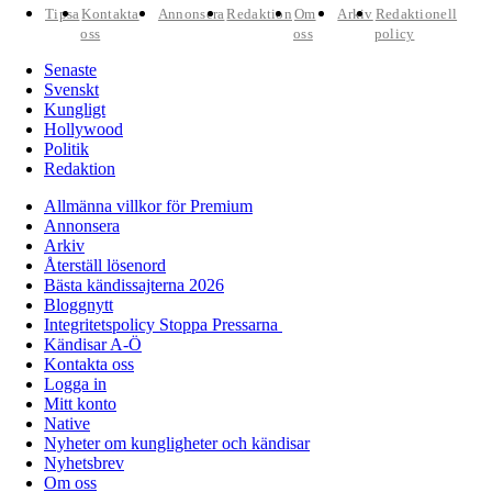
Tipsa
Kontakta
Annonsera
Redaktion
Om
Arkiv
Redaktionell
oss
oss
policy
Senaste
Svenskt
Kungligt
Hollywood
Politik
Redaktion
Allmänna villkor för Premium
Annonsera
Arkiv
Återställ lösenord
Bästa kändissajterna 2026
Bloggnytt
Integritetspolicy Stoppa Pressarna
Kändisar A-Ö
Kontakta oss
Logga in
Mitt konto
Native
Nyheter om kungligheter och kändisar
Nyhetsbrev
Om oss