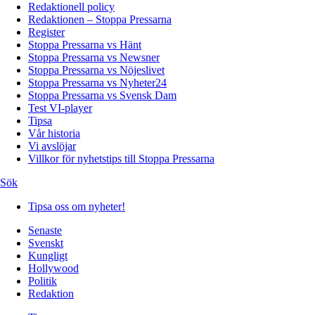
Redaktionell policy
Redaktionen – Stoppa Pressarna
Register
Stoppa Pressarna vs Hänt
Stoppa Pressarna vs Newsner
Stoppa Pressarna vs Nöjeslivet
Stoppa Pressarna vs Nyheter24
Stoppa Pressarna vs Svensk Dam
Test VI-player
Tipsa
Vår historia
Vi avslöjar
Villkor för nyhetstips till Stoppa Pressarna
Sök
Tipsa oss om nyheter!
Senaste
Svenskt
Kungligt
Hollywood
Politik
Redaktion