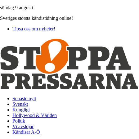
söndag 9 augusti
Sveriges största kändistidning online!
Tipsa oss om nyheter!
Senaste nytt
Svenskt
Kungligt
Hollywood & Världen
Politik
Vi avslöjar
Kändisar A-Ö