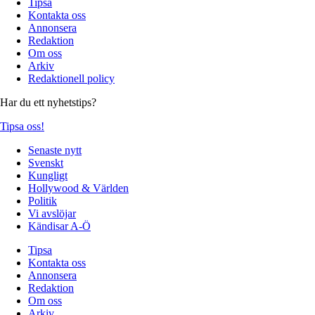
Tipsa
Kontakta oss
Annonsera
Redaktion
Om oss
Arkiv
Redaktionell policy
Har du ett nyhetstips?
Tipsa oss!
Senaste nytt
Svenskt
Kungligt
Hollywood & Världen
Politik
Vi avslöjar
Kändisar A-Ö
Tipsa
Kontakta oss
Annonsera
Redaktion
Om oss
Arkiv