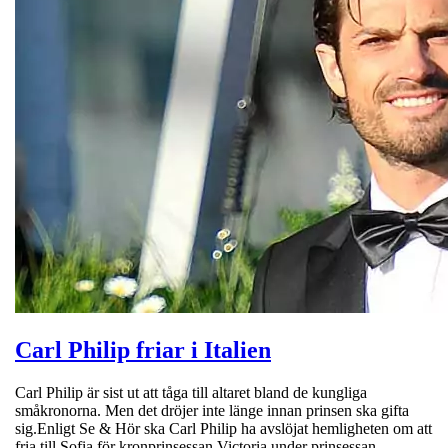
Carl Philip friar i Italien
Carl Philip är sist ut att tåga till altaret bland de kungliga
småkronorna. Men det dröjer inte länge innan prinsen ska gifta
sig.Enligt Se & Hör ska Carl Philip ha avslöjat hemligheten om att
fria till Sofia för kronprinsessan Victoria under prinsessan