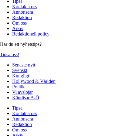
Tipsa
Kontakta oss
Annonsera
Redaktion
Om oss
Arkiv
Redaktionell policy
Har du ett nyhetstips?
Tipsa oss!
Senaste nytt
Svenskt
Kungligt
Hollywood & Världen
Politik
Vi avslöjar
Kändisar A-Ö
Tipsa
Kontakta oss
Annonsera
Redaktion
Om oss
Arkiv