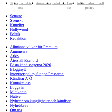
Tipsa
Kontakta
Annonsera
Redaktion
Om
Arkiv
Redaktionell
oss
oss
policy
Senaste
Svenskt
Kungligt
Hollywood
Politik
Redaktion
Allmänna villkor för Premium
Annonsera
Arkiv
Återställ lösenord
Bästa kändissajterna 2026
Bloggnytt
Integritetspolicy Stoppa Pressarna
Kändisar A-Ö
Kontakta oss
Logga in
Mitt konto
Native
Nyheter om kungligheter och kändisar
Nyhetsbrev
Om oss