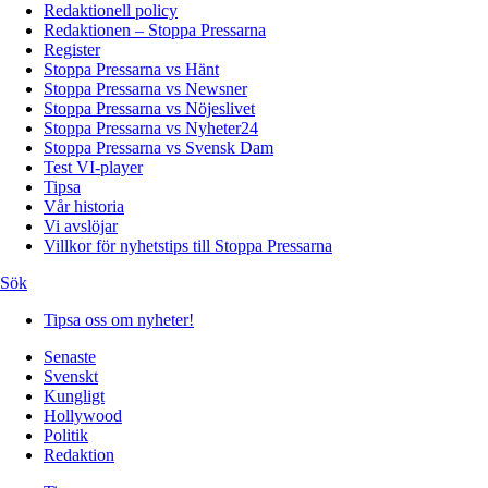
Redaktionell policy
Redaktionen – Stoppa Pressarna
Register
Stoppa Pressarna vs Hänt
Stoppa Pressarna vs Newsner
Stoppa Pressarna vs Nöjeslivet
Stoppa Pressarna vs Nyheter24
Stoppa Pressarna vs Svensk Dam
Test VI-player
Tipsa
Vår historia
Vi avslöjar
Villkor för nyhetstips till Stoppa Pressarna
Sök
Tipsa oss om nyheter!
Senaste
Svenskt
Kungligt
Hollywood
Politik
Redaktion