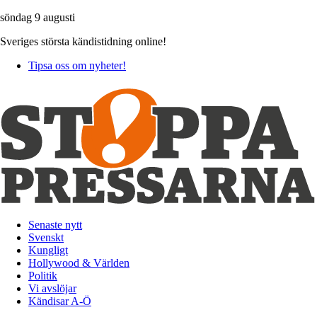
söndag 9 augusti
Sveriges största kändistidning online!
Tipsa oss om nyheter!
Senaste nytt
Svenskt
Kungligt
Hollywood & Världen
Politik
Vi avslöjar
Kändisar A-Ö