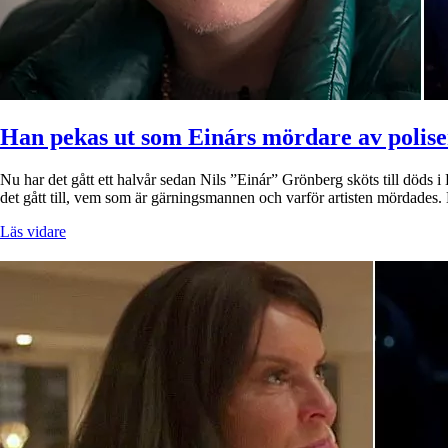
Han pekas ut som Einárs mördare av polis
Nu har det gått ett halvår sedan Nils ”Einár” Grönberg sköts till döds
det gått till, vem som är gärningsmannen och varför artisten mördades
Läs vidare