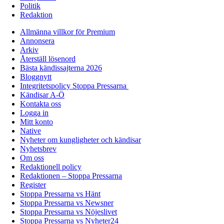
Politik
Redaktion
Allmänna villkor för Premium
Annonsera
Arkiv
Återställ lösenord
Bästa kändissajterna 2026
Bloggnytt
Integritetspolicy Stoppa Pressarna
Kändisar A-Ö
Kontakta oss
Logga in
Mitt konto
Native
Nyheter om kungligheter och kändisar
Nyhetsbrev
Om oss
Redaktionell policy
Redaktionen – Stoppa Pressarna
Register
Stoppa Pressarna vs Hänt
Stoppa Pressarna vs Newsner
Stoppa Pressarna vs Nöjeslivet
Stoppa Pressarna vs Nyheter24