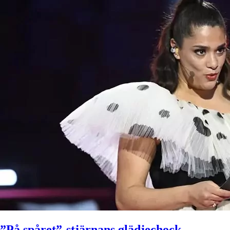
”På spåret”-stjärnans glädjechock