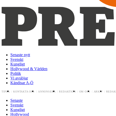
Senaste nytt
Svenskt
Kungligt
Hollywood & Världen
Politik
Vi avslöjar
Kändisar A-Ö
TIPSA
KONTAKTA OSS
ANNONSERA
REDAKTION
OM OSS
ARKIV
REDAK
Senaste
Svenskt
Kungligt
Hollywood