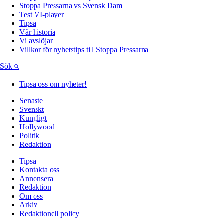
Stoppa Pressarna vs Svensk Dam
Test VI-player
Tipsa
Vår historia
Vi avslöjar
Villkor för nyhetstips till Stoppa Pressarna
Sök
Tipsa oss om nyheter!
Senaste
Svenskt
Kungligt
Hollywood
Politik
Redaktion
Tipsa
Kontakta oss
Annonsera
Redaktion
Om oss
Arkiv
Redaktionell policy